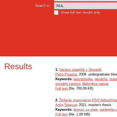
Search in:
Show full text results only
Results
1.
Varstvo starejših v Sloveniji
Petra Pogačar
, 2009, undergraduate thes
Keywords:
gerontologija
,
geriatrija
,
stara
socialno varstvo
,
diplomkse naloge
Full text
(file, 700,09 KB)
2.
Življenje stanovalcev DSO Ajdovščina
Anže Štrancar
, 2021, master's thesis
Keywords:
domovi za stare
,
epidemija 
Full text
(file, 1,08 MB)