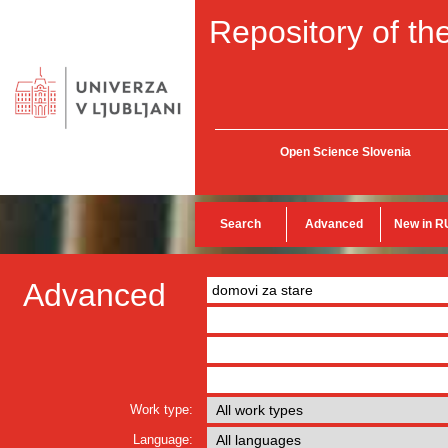
Repository of the
Open Science Slovenia
Search
Advanced
New in R
Advanced
Work type:
Language: