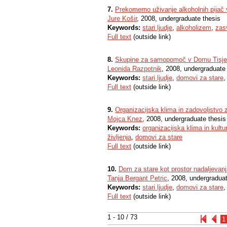
7.
Prekomerno uživanje alkoholnih pijač v
Jure Košir
, 2008, undergraduate thesis
Keywords:
stari ljudje
,
alkoholizem
,
zas
Full text
(outside link)
8.
Skupine za samopomoč v Domu Tisje
Leonida Razpotnik
, 2008, undergraduate
Keywords:
stari ljudje
,
domovi za stare
Full text
(outside link)
9.
Organizacijska klima in zadovoljstvo 
Mojca Knez
, 2008, undergraduate thesis
Keywords:
organizacijska klima in kultu
življenja
,
domovi za stare
Full text
(outside link)
10.
Dom za stare kot prostor nadaljevan
Tanja Bergant Petric
, 2008, undergraduat
Keywords:
stari ljudje
,
domovi za stare
Full text
(outside link)
1 - 10 / 73
1