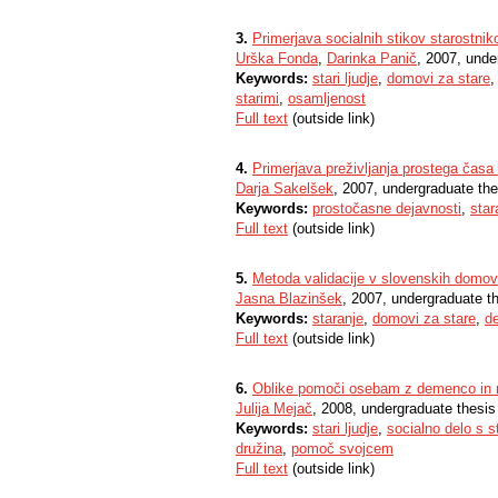
3.
Primerjava socialnih stikov starostniko
Urška Fonda
,
Darinka Panič
, 2007, unde
Keywords:
stari ljudje
,
domovi za stare
starimi
,
osamljenost
Full text
(outside link)
4.
Primerjava preživljanja prostega časa 
Darja Sakelšek
, 2007, undergraduate the
Keywords:
prostočasne dejavnosti
,
star
Full text
(outside link)
5.
Metoda validacije v slovenskih domov
Jasna Blazinšek
, 2007, undergraduate t
Keywords:
staranje
,
domovi za stare
,
d
Full text
(outside link)
6.
Oblike pomoči osebam z demenco in n
Julija Mejač
, 2008, undergraduate thesis
Keywords:
stari ljudje
,
socialno delo s s
družina
,
pomoč svojcem
Full text
(outside link)