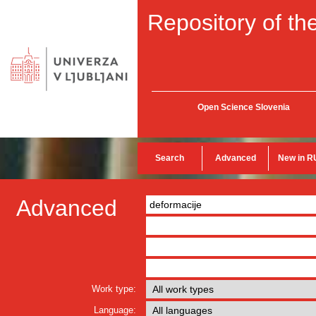
Repository of the
Open Science Slovenia
Search
Advanced
New in R
Advanced
Work type:
Language: