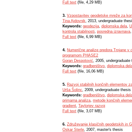
Full text
(file, 4,29 MB)
3.
Vzpostavitev geodetske mreže za kontr
Tina Ajdovnik
, 2013, undergraduate thes
Keywords:
geodezija
,
diplomska dela
,
U
kontrola stabilnosti
,
posredna izravnava
Full text
(file, 6,99 MB)
4.
Numerične analize predora Trojane v 
programom PHASE2
Goran Despotović
, 2005, undergraduate 
Keywords:
gradbeništvo
,
diplomska del
Full text
(file, 16,06 MB)
5.
Razvoj stabilnih končnih elementov za
Urša Šolinc
, 2009, undergraduate thesis
Keywords:
gradbeništvo
,
diplomska del
primarna analiza
,
metode končnih eleme
gradient
,
Taylorjev razvoj
Full text
(file, 3,07 MB)
6.
Združevanje klasičnih geodetskih in
Oskar Sterle
, 2007, master's thesis