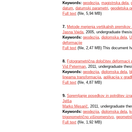
Keywords:
geodezija
,
magistrska dela
,
datum
,
datumski parametri
,
geodetska o
Full text
(file, 5,94 MB)
7.
Metode merjenja vertikalnih premikov 
Jasna Vajda
, 2005, undergraduate thesis
Keywords:
geodezija
,
diplomska dela
,
U
deformacije
Full text
(file, 2,47 MB) This document h
8.
Fotogrametrična določitev deformacij
Vid Peterman
, 2011, undergraduate thes
Keywords:
geodezija
,
diplomska dela
,
b
linearna transformacija
,
aplikacija v gra
Full text
(file, 4,87 MB)
9.
Spremljanje posedkov in potrditev izr
Jelša
Marko Mesarič
, 2011, undergraduate the
Keywords:
geodezija
,
diplomska dela
,
k
trigonometrično višinomerstvo
,
geometri
Full text
(file, 1,92 MB)