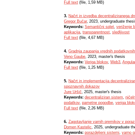
Full text
(file, 1,59 MB)
3.
Načrt in izvedba decentraliziranega d
Gregor Bučar
, 2023, undergraduate thesi
Keywords:
Semantični splet
,
veriženje 
aplikacija
,
transparentnost
,
sledljivost
Full text
(file, 4,67 MB)
4.
Gradnja zaupanja vrednih podatkovni
Veno Gaube
, 2023, master's thesis
Keywords:
Veriga blokov
,
Web3
,
Angula
Full text
(file, 1,25 MB)
5.
Načrt in implementacija decentralizir
spoznavnih dokazov
Jure Uršič
, 2025, master's thesis
Keywords:
decentraliziran sistem
,
ničel
podatkov
,
pametne pogodbe
,
veriga blo
Full text
(file, 2,26 MB)
6.
Zagotavljanje varnih premikov v poraz
Domen Kastelic
, 2025, undergraduate th
Keywords:
porazdeljeni sistemi
,
varno g