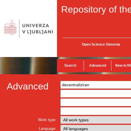
Repository of the
Open Science Slovenia
Search
Advanced
New in R
Advanced
Work type:
Language: