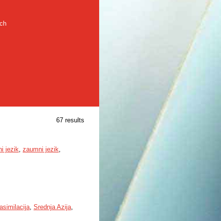
rch
67 results
i jezik
,
zaumni jezik
,
asimilacija
,
Srednja Azija
,