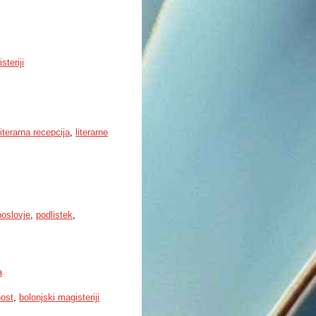
steriji
literarna recepcija
,
literarne
poslovje
,
podlistek
,
a
nost
,
bolonjski magisteriji