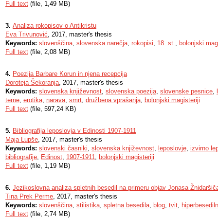
Full text
(file, 1,49 MB)
3.
Analiza rokopisov o Antikristu
Eva Trivunović
, 2017, master's thesis
Keywords:
slovenščina
,
slovenska narečja
,
rokopisi
,
18. st.
,
bolonjski magi
Full text
(file, 2,08 MB)
4.
Poezija Barbare Korun in njena recepcija
Doroteja Šekoranja
, 2017, master's thesis
Keywords:
slovenska književnost
,
slovenska poezija
,
slovenske pesnice
,
teme
,
erotika
,
narava
,
smrt
,
družbena vprašanja
,
bolonjski magisteriji
Full text
(file, 597,24 KB)
5.
Bibliografija leposlovja v Edinosti 1907-1911
Maja Lupše
, 2017, master's thesis
Keywords:
slovenski časniki
,
slovenska književnost
,
leposlovje
,
izvirno le
bibliografije
,
Edinost
,
1907-1911
,
bolonjski magisteriji
Full text
(file, 1,19 MB)
6.
Jezikoslovna analiza spletnih besedil na primeru objav Jonasa Žnidaršič
Tina Prek Perme
, 2017, master's thesis
Keywords:
slovenščina
,
stilistika
,
spletna besedila
,
blog
,
tvit
,
hiperbesedil
Full text
(file, 2,74 MB)