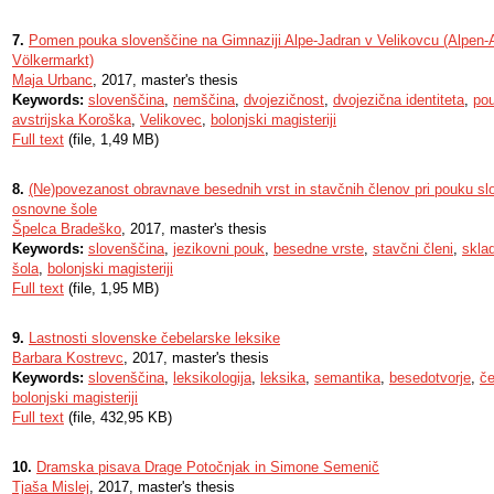
7.
Pomen pouka slovenščine na Gimnaziji Alpe-Jadran v Velikovcu (Alpen
Völkermarkt)
Maja Urbanc
, 2017, master's thesis
Keywords:
slovenščina
,
nemščina
,
dvojezičnost
,
dvojezična identiteta
,
pou
avstrijska Koroška
,
Velikovec
,
bolonjski magisteriji
Full text
(file, 1,49 MB)
8.
(Ne)povezanost obravnave besednih vrst in stavčnih členov pri pouku slo
osnovne šole
Špelca Bradeško
, 2017, master's thesis
Keywords:
slovenščina
,
jezikovni pouk
,
besedne vrste
,
stavčni členi
,
skla
šola
,
bolonjski magisteriji
Full text
(file, 1,95 MB)
9.
Lastnosti slovenske čebelarske leksike
Barbara Kostrevc
, 2017, master's thesis
Keywords:
slovenščina
,
leksikologija
,
leksika
,
semantika
,
besedotvorje
,
če
bolonjski magisteriji
Full text
(file, 432,95 KB)
10.
Dramska pisava Drage Potočnjak in Simone Semenič
Tjaša Mislej
, 2017, master's thesis