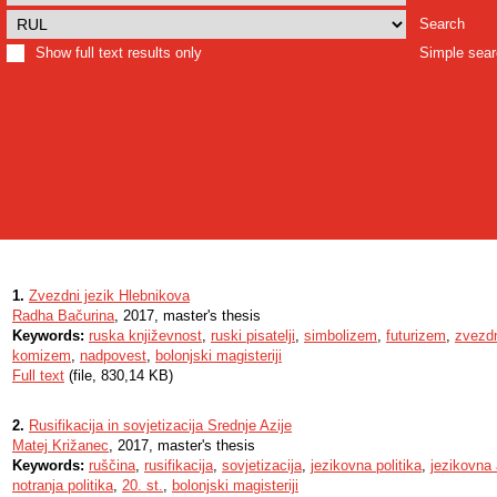
Search
Show full text results only
Simple sea
1.
Zvezdni jezik Hlebnikova
Radha Bačurina
, 2017, master's thesis
Keywords:
ruska književnost
,
ruski pisatelji
,
simbolizem
,
futurizem
,
zvezdn
komizem
,
nadpovest
,
bolonjski magisteriji
Full text
(file, 830,14 KB)
2.
Rusifikacija in sovjetizacija Srednje Azije
Matej Križanec
, 2017, master's thesis
Keywords:
ruščina
,
rusifikacija
,
sovjetizacija
,
jezikovna politika
,
jezikovna 
notranja politika
,
20. st.
,
bolonjski magisteriji