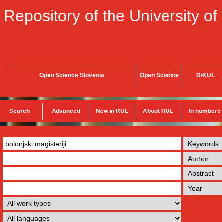
Repository of the University of
Open Science Slovenia
Open Science
DiKUL
Search
Advanced
New in RUL
About RUL
In numbers