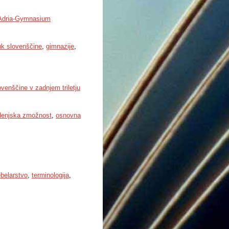
-Adria-Gymnasium
k slovenščine
,
gimnazije
,
venščine v zadnjem triletju
denjska zmožnost
,
osnovna
belarstvo
,
terminologija
,