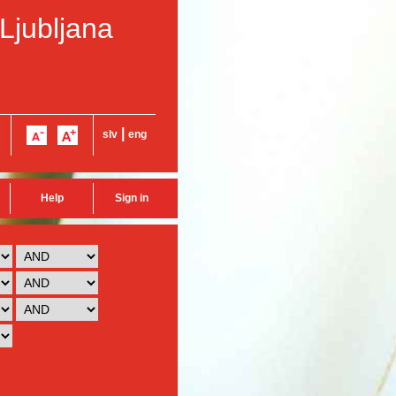
 Ljubljana
|
slv
eng
Help
Sign in