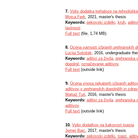
7.
Vpliv dodatka trehaloze na tehnološke
Mojca Ferk
, 2021, master's thesis
Keywords:
pekovski izdelki
,
kruh
,
aditiv
lastnosti
Full text
(file, 1,74 MB)
8.
Ocena varnosti izbranih prehranskih do
Lucija Sotošek
, 2016, undergraduate the
Keywords:
aditivi za živila
,
prehranska d
dopolnil
,
označevanje aditivov
Full text
(outside link)
9.
Ocena vnosa nekaterih izbranih aditivov
aditivov v prehranskih dopolnilih in zdrav
Matjaž Tuš
, 2016, master's thesis
Keywords:
aditivi za živila
,
prehranska d
aditivov
Full text
(outside link)
10.
Vpliv dodatkov na kakovost toasta
Jernej Bajc
, 2017, master's thesis
Keywords:
pekovski izdelki
,
toast
,
aditi