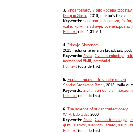
3.
Vnos fosfatov v telo - ocena izpostavl
Damjan Strelc
, 2016, master's thesis
Keywords:
sanitarno inženirstvo
,
fosfor
ožilja
,
vplivi na zdravje
,
ocena izpostavlj
Full text
(file, 1,31 MB)
4.
Zdravje Slovencev
2013, radio or television broadcast, podc
Keywords:
živila
,
živilska industrija
,
adit
nadzor nad živili
,
potrošniki
Full text
(outside link)
5.
Eppur si muove - In vendar se vrti
Sandra Brankovič Brecl
, 2013, radio or 
Keywords:
živila
,
varnost živil
,
nadzor na
Full text
(outside link)
6.
The science of sugar confectionery
W. P. Edwards
, 2000
Keywords:
živila
,
živilska tehnologija
,
k
gumi
,
sladkor
,
sladkorni izdelki
,
sirupi
,
ž
Full text
(outside link)