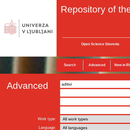
Repository of the
Open Science Slovenia
Search
Advanced
New in R
Advanced
Work type:
Language: