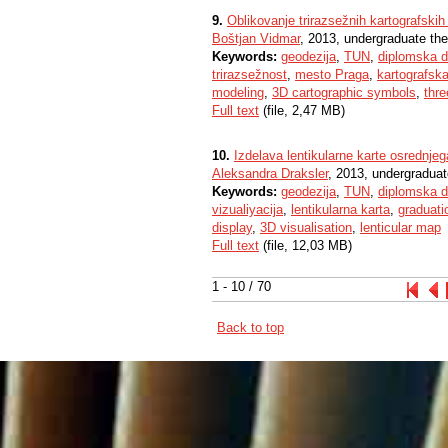
9.
Oblikovanje trirazsežnih kartografsk
Boštjan Vidmar
, 2013, undergraduate the
Keywords:
geodezija
,
TUN
,
diplomska d
trirazsežnost
,
mesto Praga
,
kartografska
modeling
,
3D cartographic symbols
,
thr
Full text
(file, 2,47 MB)
10.
Izdelava lentikularne karte osrednjega
Aleksandra Draksler
, 2013, undergraduat
Keywords:
geodezija
,
TUN
,
diplomska d
vizualiyacija
,
lentikularna karta
,
graduati
display
,
3D visualisation
,
lenticular map
Full text
(file, 12,03 MB)
1 - 10 / 70
Back to top