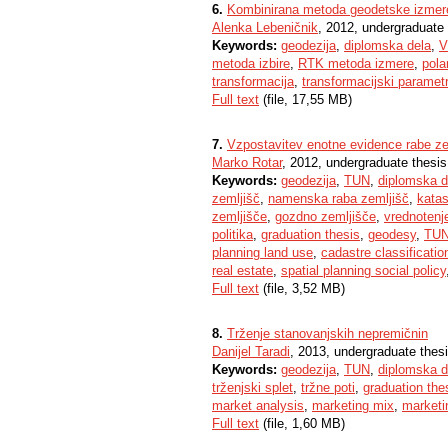
6.
Kombinirana metoda geodetske izmer
Alenka Lebeničnik
, 2012, undergraduate 
Keywords:
geodezija
,
diplomska dela
,
V
metoda izbire
,
RTK metoda izmere
,
pola
transformacija
,
transformacijski parametr
Full text
(file, 17,55 MB)
7.
Vzpostavitev enotne evidence rabe zem
Marko Rotar
, 2012, undergraduate thesis
Keywords:
geodezija
,
TUN
,
diplomska d
zemljišč
,
namenska raba zemljišč
,
katas
zemljišče
,
gozdno zemljišče
,
vrednotenj
politika
,
graduation thesis
,
geodesy
,
TU
planning land use
,
cadastre classificatio
real estate
,
spatial planning social policy
Full text
(file, 3,52 MB)
8.
Trženje stanovanjskih nepremičnin
Danijel Taradi
, 2013, undergraduate thes
Keywords:
geodezija
,
TUN
,
diplomska d
trženjski splet
,
tržne poti
,
graduation the
market analysis
,
marketing mix
,
marketi
Full text
(file, 1,60 MB)