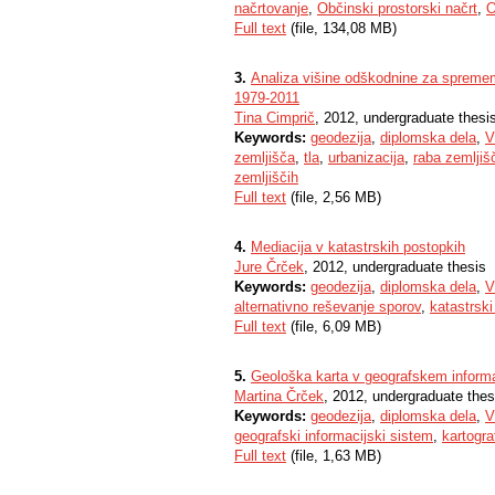
načrtovanje
,
Občinski prostorski načrt
,
O
Full text
(file, 134,08 MB)
3.
Analiza višine odškodnine za spremem
1979-2011
Tina Cimprič
, 2012, undergraduate thesi
Keywords:
geodezija
,
diplomska dela
,
V
zemljišča
,
tla
,
urbanizacija
,
raba zemljiš
zemljiščih
Full text
(file, 2,56 MB)
4.
Mediacija v katastrskih postopkih
Jure Črček
, 2012, undergraduate thesis
Keywords:
geodezija
,
diplomska dela
,
V
alternativno reševanje sporov
,
katastrski
Full text
(file, 6,09 MB)
5.
Geološka karta v geografskem inform
Martina Črček
, 2012, undergraduate thes
Keywords:
geodezija
,
diplomska dela
,
V
geografski informacijski sistem
,
kartogra
Full text
(file, 1,63 MB)