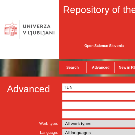
Repository of the
Open Science Slovenia
Search
Advanced
New in R
Advanced
Work type:
Language: