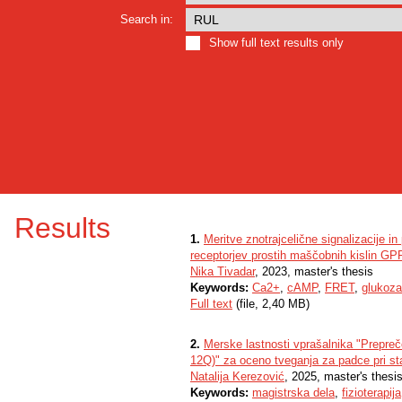
Search in:
Show full text results only
Results
1.
Meritve znotrajcelične signalizacije in 
receptorjev prostih maščobnih kislin G
Nika Tivadar
, 2023, master's thesis
Keywords:
Ca2+
,
cAMP
,
FRET
,
glukoza
Full text
(file, 2,40 MB)
2.
Merske lastnosti vprašalnika "Prepreč
12Q)" za oceno tveganja za padce pri sta
Natalija Kerezović
, 2025, master's thesi
Keywords:
magistrska dela
,
fizioterapija