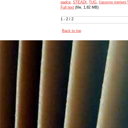
padce
,
STEADI
,
TUG
,
časovno merjeni V
Full text
(file, 1,82 MB)
1 - 2 / 2
Back to top