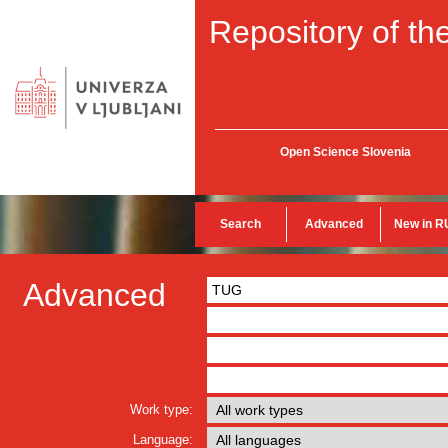
Repository of the
Open Science Slovenia
Search
Advanced
New in R
Advanced
Work type:
Language: