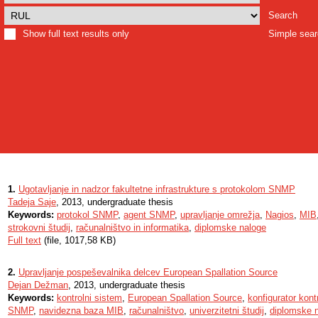
Search
Show full text results only
Simple sea
1.
Ugotavljanje in nadzor fakultetne infrastrukture s protokolom SNMP
Tadeja Saje
, 2013, undergraduate thesis
Keywords:
protokol SNMP
,
agent SNMP
,
upravljanje omrežja
,
Nagios
,
MIB
strokovni študij
,
računalništvo in informatika
,
diplomske naloge
Full text
(file, 1017,58 KB)
2.
Upravljanje pospeševalnika delcev European Spallation Source
Dejan Dežman
, 2013, undergraduate thesis
Keywords:
kontrolni sistem
,
European Spallation Source
,
konfigurator kon
SNMP
,
navidezna baza MIB
,
računalništvo
,
univerzitetni študij
,
diplomske 