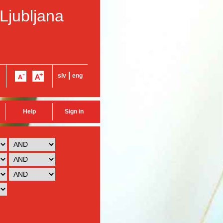
 Ljubljana
|
slv
eng
Help
Sign in