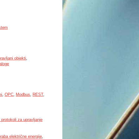
istem
ravljani objekti
,
aloge
mi
,
OPC
,
Modbus
,
REST
,
 protokoli za upravljanje
raba električne energije
,