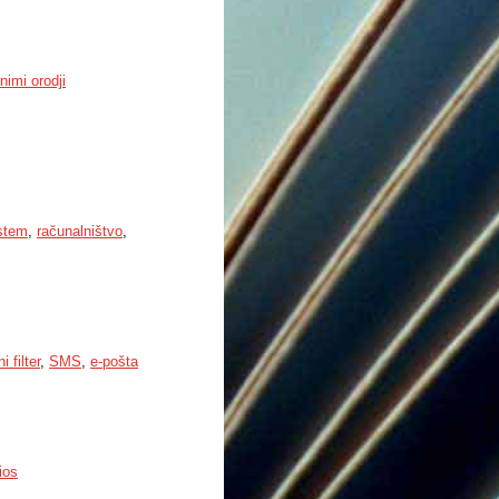
imi orodji
istem
,
računalništvo
,
i filter
,
SMS
,
e-pošta
ios