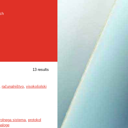
rch
13 results
,
računalništvo
,
visokošolski
trolnega sistema
,
protokol
naloge