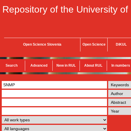
Repository of the University of
Open Science Slovenia
Open Science
DiKUL
Search
Advanced
New in RUL
About RUL
In numbers