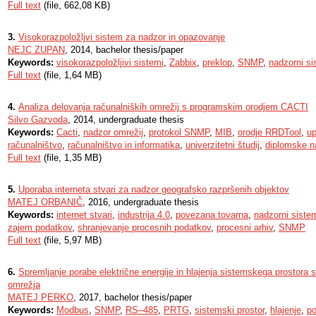
Full text
(file, 662,08 KB)
3.
Visokorazpoložljvi sistem za nadzor in opazovanje
NEJC ZUPAN
, 2014, bachelor thesis/paper
Keywords:
visokorazpoložljivi sistemi
,
Zabbix
,
preklop
,
SNMP
,
nadzorni s
Full text
(file, 1,64 MB)
4.
Analiza delovanja računalniških omrežij s programskim orodjem CACTI
Silvo Gazvoda
, 2014, undergraduate thesis
Keywords:
Cacti
,
nadzor omrežij
,
protokol SNMP
,
MIB
,
orodje RRDTool
,
up
računalništvo
,
računalništvo in informatika
,
univerzitetni študij
,
diplomske n
Full text
(file, 1,35 MB)
5.
Uporaba interneta stvari za nadzor geografsko razpršenih objektov
MATEJ ORBANIČ
, 2016, undergraduate thesis
Keywords:
internet stvari
,
industrija 4.0
,
povezana tovarna
,
nadzorni siste
zajem podatkov
,
shranjevanje procesnih podatkov
,
procesni arhiv
,
SNMP
Full text
(file, 5,97 MB)
6.
Spremljanje porabe električne energije in hlajenja sistemskega prostora s
omrežja
MATEJ PERKO
, 2017, bachelor thesis/paper
Keywords:
Modbus
,
SNMP
,
RS–485
,
PRTG
,
sistemski prostor
,
hlajenje
,
po