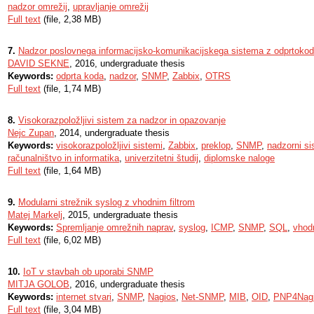
nadzor omrežij
,
upravljanje omrežij
Full text
(file, 2,38 MB)
7.
Nadzor poslovnega informacijsko-komunikacijskega sistema z odprtokodn
DAVID SEKNE
, 2016, undergraduate thesis
Keywords:
odprta koda
,
nadzor
,
SNMP
,
Zabbix
,
OTRS
Full text
(file, 1,74 MB)
8.
Visokorazpoložljivi sistem za nadzor in opazovanje
Nejc Zupan
, 2014, undergraduate thesis
Keywords:
visokorazpoložljivi sistemi
,
Zabbix
,
preklop
,
SNMP
,
nadzorni s
računalništvo in informatika
,
univerzitetni študij
,
diplomske naloge
Full text
(file, 1,64 MB)
9.
Modularni strežnik syslog z vhodnim filtrom
Matej Markelj
, 2015, undergraduate thesis
Keywords:
Spremljanje omrežnih naprav
,
syslog
,
ICMP
,
SNMP
,
SQL
,
vhodn
Full text
(file, 6,02 MB)
10.
IoT v stavbah ob uporabi SNMP
MITJA GOLOB
, 2016, undergraduate thesis
Keywords:
internet stvari
,
SNMP
,
Nagios
,
Net-SNMP
,
MIB
,
OID
,
PNP4Nag
Full text
(file, 3,04 MB)