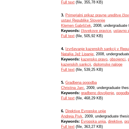
Full text
(file, 355,78 KB)
3.
Primerjalni prikaz pravne ureditve člo
ustavi Republike Slovenije
Klemen Gabršček
, 2008, undergraduate 
Keywords:
človekove pravice
,
ustavno 
Full text
(file, 505,92 KB)
4.
Izvrševanje kazenskih sankcij v Republ
Natalija Jež Lipanje
, 2008, undergraduat
Keywords:
kazensko pravo
,
obsojenci
,
kazenskih sankcij
,
diplomske naloge
Full text
(file, 539,25 KB)
5.
Gradbena pogodba
Christina Jarc
, 2009, undergraduate thes
Keywords:
gradbeno dovoljenje
,
pogodb
Full text
(file, 468,29 KB)
6.
Direktive Evropske unije
Andreja Pivk
, 2009, undergraduate thesi
Keywords:
Evropska unija
,
direktive
,
pr
Full text
(file, 363,27 KB)