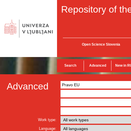
Repository of the
Open Science Slovenia
Search
Advanced
New in R
Advanced
Work type:
Language: