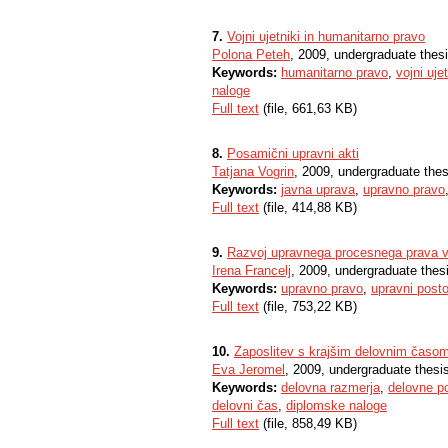
7.
Vojni ujetniki in humanitarno pravo
Polona Peteh
, 2009, undergraduate thes
Keywords:
humanitarno pravo
,
vojni ujet
naloge
Full text
(file, 661,63 KB)
8.
Posamični upravni akti
Tatjana Vogrin
, 2009, undergraduate thes
Keywords:
javna uprava
,
upravno pravo
Full text
(file, 414,88 KB)
9.
Razvoj upravnega procesnega prava v 
Irena Francelj
, 2009, undergraduate thes
Keywords:
upravno pravo
,
upravni post
Full text
(file, 753,22 KB)
10.
Zaposlitev s krajšim delovnim časo
Eva Jeromel
, 2009, undergraduate thesi
Keywords:
delovna razmerja
,
delovne p
delovni čas
,
diplomske naloge
Full text
(file, 858,49 KB)