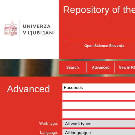
Repository of the
Open Science Slovenia
Search
Advanced
New in R
Advanced
Work type:
Language: