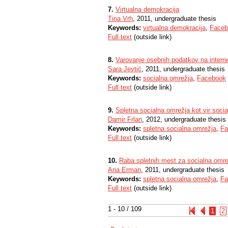
7.
Virtualna demokracija
Tina Vrh
, 2011, undergraduate thesis
Keywords:
virtualna demokracija
,
Faceb
Full text
(outside link)
8.
Varovanje osebnih podatkov na intern
Sara Jevtić
, 2011, undergraduate thesis
Keywords:
socialna omrežja
,
Facebook
Full text
(outside link)
9.
Spletna socialna omrežja kot vir soci
Damir Frlan
, 2012, undergraduate thesis
Keywords:
spletna socialna omrežja
,
Fa
Full text
(outside link)
10.
Raba spletnih mest za socialna omrež
Ana Erman
, 2011, undergraduate thesis
Keywords:
spletna socialna omrežja
,
Fa
Full text
(outside link)
1 - 10 / 109
1
2