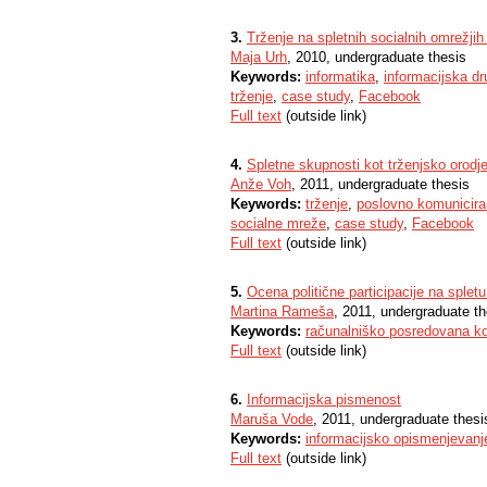
3.
Trženje na spletnih socialnih omrežji
Maja Urh
, 2010, undergraduate thesis
Keywords:
informatika
,
informacijska d
trženje
,
case study
,
Facebook
Full text
(outside link)
4.
Spletne skupnosti kot trženjsko orodje
Anže Voh
, 2011, undergraduate thesis
Keywords:
trženje
,
poslovno komunicira
socialne mreže
,
case study
,
Facebook
Full text
(outside link)
5.
Ocena politične participacije na spletu
Martina Rameša
, 2011, undergraduate th
Keywords:
računalniško posredovana k
Full text
(outside link)
6.
Informacijska pismenost
Maruša Vode
, 2011, undergraduate thesi
Keywords:
informacijsko opismenjevanj
Full text
(outside link)