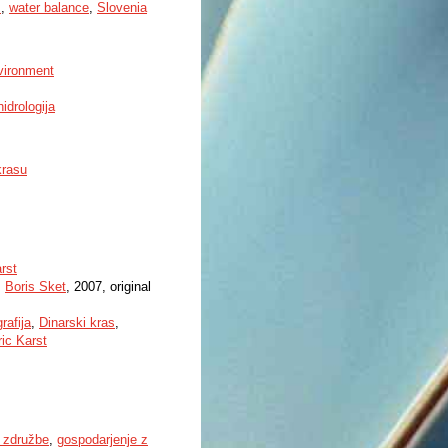
s
,
water balance
,
Slovenia
nvironment
hidrologija
krasu
rst
,
Boris Sket
, 2007, original
rafija
,
Dinarski kras
,
ric Karst
 združbe
,
gospodarjenje z