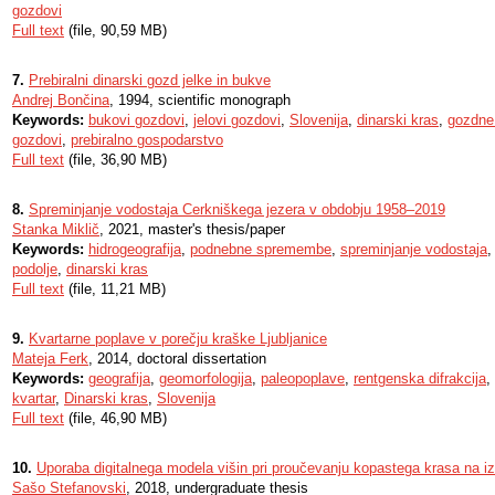
gozdovi
Full text
(file, 90,59 MB)
7.
Prebiralni dinarski gozd jelke in bukve
Andrej Bončina
, 1994, scientific monograph
Keywords:
bukovi gozdovi
,
jelovi gozdovi
,
Slovenija
,
dinarski kras
,
gozdne
gozdovi
,
prebiralno gospodarstvo
Full text
(file, 36,90 MB)
8.
Spreminjanje vodostaja Cerkniškega jezera v obdobju 1958–2019
Stanka Miklič
, 2021, master's thesis/paper
Keywords:
hidrogeografija
,
podnebne spremembe
,
spreminjanje vodostaja
podolje
,
dinarski kras
Full text
(file, 11,21 MB)
9.
Kvartarne poplave v porečju kraške Ljubljanice
Mateja Ferk
, 2014, doctoral dissertation
Keywords:
geografija
,
geomorfologija
,
paleopoplave
,
rentgenska difrakcija
,
kvartar
,
Dinarski kras
,
Slovenija
Full text
(file, 46,90 MB)
10.
Uporaba digitalnega modela višin pri proučevanju kopastega krasa na i
Sašo Stefanovski
, 2018, undergraduate thesis