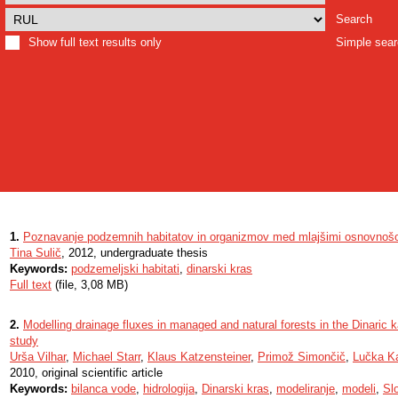
Search
Show full text results only
Simple sea
1.
Poznavanje podzemnih habitatov in organizmov med mlajšimi osnovnošol
Tina Sulič
, 2012, undergraduate thesis
Keywords:
podzemeljski habitati
,
dinarski kras
Full text
(file, 3,08 MB)
2.
Modelling drainage fluxes in managed and natural forests in the Dinaric 
study
Urša Vilhar
,
Michael Starr
,
Klaus Katzensteiner
,
Primož Simončič
,
Lučka Ka
2010, original scientific article
Keywords:
bilanca vode
,
hidrologija
,
Dinarski kras
,
modeliranje
,
modeli
,
Sl