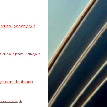
 združbe
,
gospodarjenje z
,
Cerkniško jezero
,
Notranjsko
granulometrija
,
datiranje
,
zbranih območjih