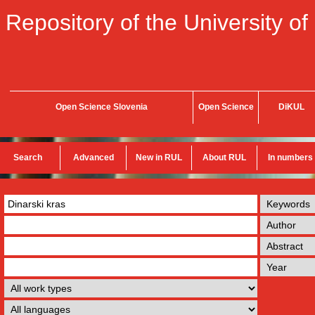
Repository of the University of
Open Science Slovenia
Open Science
DiKUL
Search
Advanced
New in RUL
About RUL
In numbers