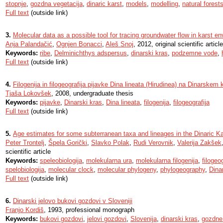
stopnje
,
gozdna vegetacija
,
dinaric karst
,
models
,
modelling
,
natural forest
Full text
(outside link)
3.
Molecular data as a possible tool for tracing groundwater flow in karst e
Anja Palandačić
,
Ognjen Bonacci
,
Aleš Snoj
, 2012, original scientific article
Keywords:
ribe
,
Delminichthys adspersus
,
dinarski kras
,
podzemne vode
,
Full text
(outside link)
4.
Filogenija in filogeografija pijavke Dina lineata (Hirudinea) na Dinarskem 
Tjaša Lokovšek
, 2008, undergraduate thesis
Keywords:
pijavke
,
Dinarski kras
,
Dina lineata
,
filogenija
,
filogeografija
Full text
(outside link)
5.
Age estimates for some subterranean taxa and lineages in the Dinaric Ka
Peter Trontelj
,
Špela Gorički
,
Slavko Polak
,
Rudi Verovnik
,
Valerija Zakšek
scientific article
Keywords:
speleobiologija
,
molekularna ura
,
molekularna filogenija
,
filogeog
spelobiologija
,
molecular clock
,
molecular phylogeny
,
phylogeography
,
Dina
Full text
(outside link)
6.
Dinarski jelovo bukovi gozdovi v Sloveniji
Franjo Kordiš
, 1993, professional monograph
Keywords:
bukovi gozdovi
,
jelovi gozdovi
,
Slovenija
,
dinarski kras
,
gozdne