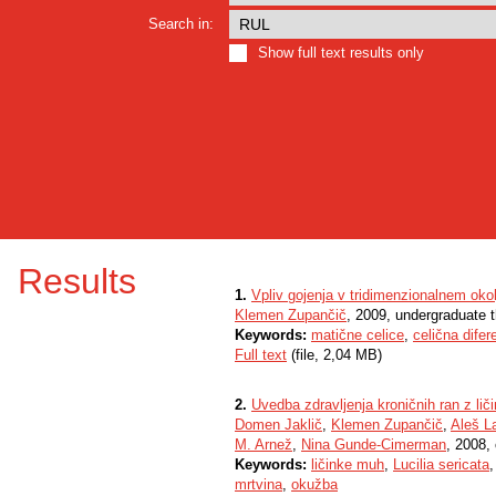
Search in:
Show full text results only
Results
1.
Vpliv gojenja v tridimenzionalnem okol
Klemen Zupančič
, 2009, undergraduate 
Keywords:
matične celice
,
celična difer
Full text
(file, 2,04 MB)
2.
Uvedba zdravljenja kroničnih ran z lič
Domen Jaklič
,
Klemen Zupančič
,
Aleš L
M. Arnež
,
Nina Gunde-Cimerman
, 2008, 
Keywords:
ličinke muh
,
Lucilia sericata
mrtvina
,
okužba