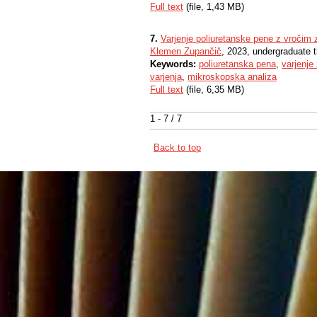
Full text
(file, 1,43 MB)
7.
Varjenje poliuretanske pene z vročim
Klemen Zupančič
, 2023, undergraduate 
Keywords:
poliuretanska pena
,
varjenje
varjenja
,
mikroskopska analiza
Full text
(file, 6,35 MB)
1 - 7 / 7
Back to top