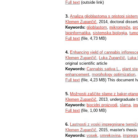
Full text
(outside link)
3.
Analiza glioblastoma s pristopi sistem
Klemen Zupančič
, 2014, doctoral dissert
Keywords:
glioblastom
,
mikromreže
,
pro
bioinformatika
,
sistemska biologija
,
tumor
Full text
(file, 4,73 MB)
4.
Enhancing yield of cannabis infloresc
Klemen Zupančič
,
Luka Zupančič
,
Luka 
original scientific article
Keywords:
Cannabis sativa L.
,
plant st
enhancement
,
morphology optimization
,
Full text
(file, 4,23 MB) This document h
5.
Možnosti zaščite slame z baker-etano
Klemen Zupančič
, 2013, undergraduate 
Keywords:
biocidni proizvodi
,
slama
,
im
Full text
(file, 1,00 MB)
6.
Lastnosti z voski impregnirane termič
Klemen Zupančič
, 2015, master's thesis
Keywords:
vosek
,
smrekovina
,
impregna