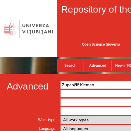
Repository of the
Open Science Slovenia
Search
Advanced
New in R
Advanced
Work type:
Language: