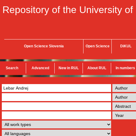
Repository of the University of
Open Science Slovenia
Open Science
DiKUL
Search
Advanced
New in RUL
About RUL
In numbers