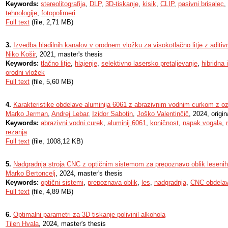
Keywords:
stereolitografija
,
DLP
,
3D-tiskanje
,
kisik
,
CLIP
,
pasivni brisalec
,
tehnologije
,
fotopolimeri
Full text
(file, 2,71 MB)
3.
Izvedba hladilnih kanalov v orodnem vložku za visokotlačno litje z aditiv
Niko Košir
, 2021, master's thesis
Keywords:
tlačno litje
,
hlajenje
,
selektivno lasersko pretaljevanje
,
hibridna 
orodni vložek
Full text
(file, 5,60 MB)
4.
Karakteristike obdelave aluminija 6061 z abrazivnim vodnim curkom z 
Marko Jerman
,
Andrej Lebar
,
Izidor Sabotin
,
Joško Valentinčič
, 2024, origin
Keywords:
abrazivni vodni curek
,
aluminij 6061
,
koničnost
,
napak vogala
,
rezanja
Full text
(file, 1008,12 KB)
5.
Nadgradnja stroja CNC z optičnim sistemom za prepoznavo oblik lesenih
Marko Bertoncelj
, 2024, master's thesis
Keywords:
optični sistemi
,
prepoznava oblik
,
les
,
nadgradnja
,
CNC obdela
Full text
(file, 4,89 MB)
6.
Optimalni parametri za 3D tiskanje polivinil alkohola
Tilen Hvala
, 2024, master's thesis