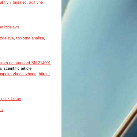
aktivni brisalec
,
aditivne
no izdelavo
izdelava
,
toplotna analiza
,
ozirom na standard SN 214001
al scientific article
napaka vhoda-izhoda
,
hitrost
 polizdelkov
va