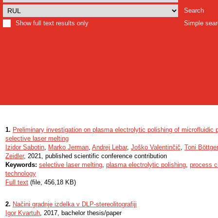
Search
Show full text results only
Simple sea
1.
Preliminary investigation on plasma electrolytic polishing of microfluidic
selective laser melting
Izidor Sabotin
,
Marko Jerman
,
Andrej Lebar
,
Joško Valentinčič
,
Toni Böttger
Zeidler
, 2021, published scientific conference contribution
Keywords:
selective laser melting
,
plasma electrolytic polishing
,
process c
technology
Full text
(file, 456,18 KB)
2.
Načini gradnje izdelka v DLP-stereolitografiji
Igor Kvartuh
, 2017, bachelor thesis/paper