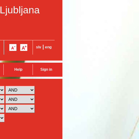
 Ljubljana
|
slv
eng
Help
Sign in