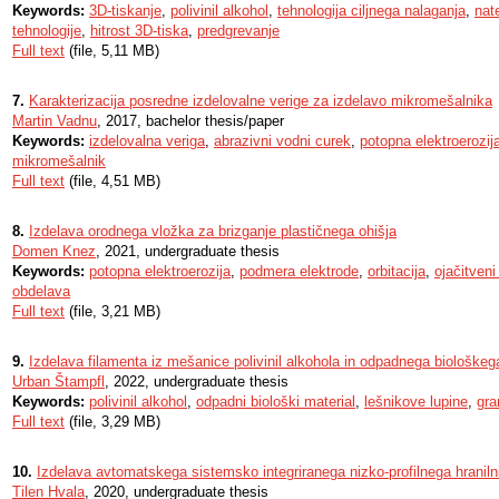
Keywords:
3D-tiskanje
,
polivinil alkohol
,
tehnologija ciljnega nalaganja
,
nat
tehnologije
,
hitrost 3D-tiska
,
predgrevanje
Full text
(file, 5,11 MB)
7.
Karakterizacija posredne izdelovalne verige za izdelavo mikromešalnika
Martin Vadnu
, 2017, bachelor thesis/paper
Keywords:
izdelovalna veriga
,
abrazivni vodni curek
,
potopna elektroerozij
mikromešalnik
Full text
(file, 4,51 MB)
8.
Izdelava orodnega vložka za brizganje plastičnega ohišja
Domen Knez
, 2021, undergraduate thesis
Keywords:
potopna elektroerozija
,
podmera elektrode
,
orbitacija
,
ojačitven
obdelava
Full text
(file, 3,21 MB)
9.
Izdelava filamenta iz mešanice polivinil alkohola in odpadnega biološkeg
Urban Štampfl
, 2022, undergraduate thesis
Keywords:
polivinil alkohol
,
odpadni biološki material
,
lešnikove lupine
,
gra
Full text
(file, 3,29 MB)
10.
Izdelava avtomatskega sistemsko integriranega nizko-profilnega hranilni
Tilen Hvala
, 2020, undergraduate thesis