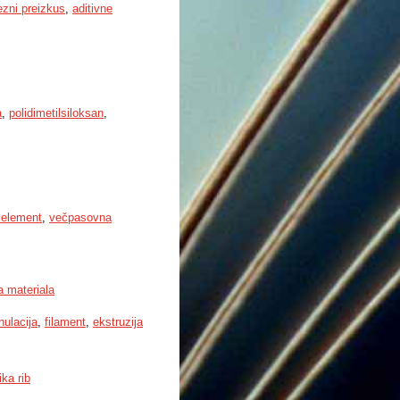
ezni preizkus
,
aditivne
a
,
polidimetilsiloksan
,
i element
,
večpasovna
a materiala
nulacija
,
filament
,
ekstruzija
ka rib