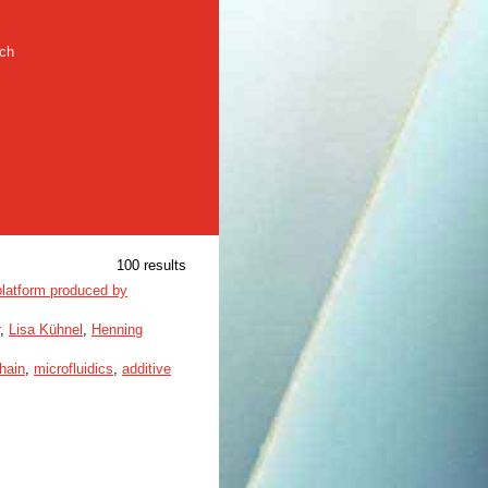
rch
100 results
 platform produced by
,
Lisa Kühnel
,
Henning
hain
,
microfluidics
,
additive