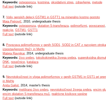
Keywords:
osteoporoza
,
kostnina
,
oksidativni stres
,
zdravljenje
,
metode
Full text
(outside link)
7.
Vpliv genskih delecij GSTM1 in GSTT1 na mineralno kostno gostoto
Maja Petrovič
, 2010, undergraduate thesis
Keywords:
osteoporoza
,
glutation S-transferaza
,
polimorfizmi
,
povezanost
reakcije
,
GSTM1
,
GSTT1
Full text
(outside link)
8.
Povezava polimorfizmov v genih SOD1, SOD2 in CAT z razvojem otroka 
izpostavljenosti Hg2+ in MeHg
Mateja Ravnikar
, 2014, undergraduate thesis
Keywords:
živo srebro
,
toksikokinetika živega srebra
,
superoksidna dismu
DNK
,
nosečnice
,
katalaza
Full text
(outside link)
9.
Nevrotoksičnost in vloga polimorfizmov v genih GSTM1 in GST1 pri prena
in MeHg
Anita Galjot
, 2014, master's thesis
Keywords:
metilirano živo srebro
,
nevrotoksičnost živega srebra
,
encim glu
encim glutation S-transferaza mu1
,
reaktivne kisikove spojine
Full text
(outside link)