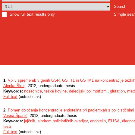
Search
Show full text results only
Simple sea
1.
Vpliv sprememb v genih GSR, GSTT1 in GSTM1 na koncentracije težkih 
Alenka Škulj
, 2012, undergraduate thesis
Keywords:
nosečnice
,
težke kovine
,
delecijski polimorfizmi
,
glutation
,
meto
Full text
(outside link)
2.
Pomen določanja koncentracije endotelina pri pacientkah s policističnimi 
Vesna Španić
, 2012, undergraduate thesis
Keywords:
jajčnik
,
sindrom policističnih ovarijev
,
endotelin
,
ELISA
,
diagnos
testi
Full text
(outside link)