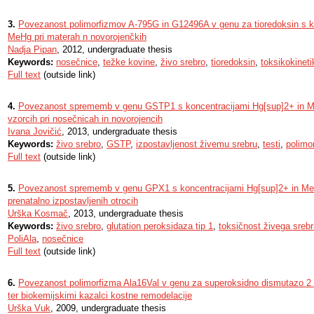
3.
Povezanost polimorfizmov A-795G in G12496A v genu za tioredoksin s k
MeHg pri materah n novorojenčkih
Nadja Pipan
, 2012, undergraduate thesis
Keywords:
nosečnice
,
težke kovine
,
živo srebro
,
tioredoksin
,
toksikokineti
Full text
(outside link)
4.
Povezanost sprememb v genu GSTP1 s koncentracijami Hg[sup]2+ in MeH
vzorcih pri nosečnicah in novorojencih
Ivana Jovičić
, 2013, undergraduate thesis
Keywords:
živo srebro
,
GSTP
,
izpostavljenost živemu srebru
,
testi
,
polimo
Full text
(outside link)
5.
Povezanost sprememb v genu GPX1 s koncentracijami Hg[sup]2+ in MeH
prenatalno izpostavljenih otrocih
Urška Kosmač
, 2013, undergraduate thesis
Keywords:
živo srebro
,
glutation peroksidaza tip 1
,
toksičnost živega sreb
PoliAla
,
nosečnice
Full text
(outside link)
6.
Povezanost polimorfizma Ala16Val v genu za superoksidno dismutazo 2 
ter biokemijskimi kazalci kostne remodelacije
Urška Vuk
, 2009, undergraduate thesis