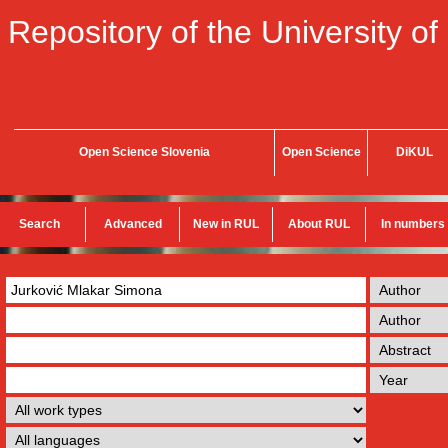
Repository of the University of
Open Science Slovenia
Open Science
DiKUL
Search
Advanced
New in RUL
About RUL
In numbers