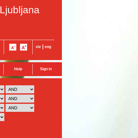
 Ljubljana
|
slv
eng
Help
Sign in