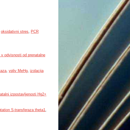
,
oksidativni stres
,
PCR
v odvisnosti od prenatalne
taza
,
vpliv MeHg
,
izolacija
talni izpostavljenosti Hg2+
tation S-transferaza theta1
,