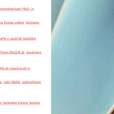
oncentracijami Hg2+ in
ka živega srebra
,
testiranja
g v različnih bioloških
rfizem Ala114Cal
,
nosečnice
g pri nosečnicah in
ra
,
vpliv MeHg
,
polimorfizem
z mineralno kostno gostoto