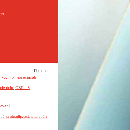
rch
11 results
kovin pri nosečnicah
de dela
,
GSRint3
ovariji
tična občutljivost
,
statistični