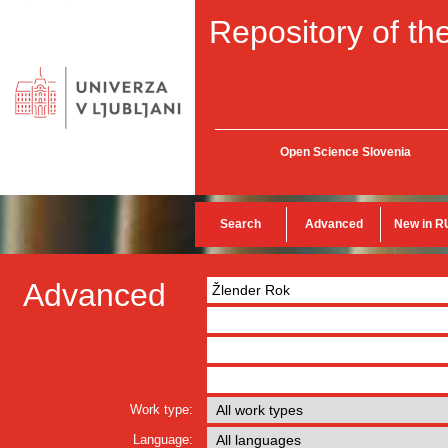
Repository of the
Open Science Slovenia
Search
Advanced
New in R
Advanced
Work type:
Language: