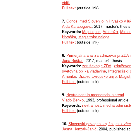
vidik
Full text
(outside link)
7.
Odnosi med Slovenijo in Hrvaško v lu
Aida Karabegović
, 2017, master's thesis
Keywords:
Mejni spori
,
Arbitraža
,
Mirno
Hrvaška
,
Magistrske naloge
Full text
(outside link)
8.
Primerjalna analiza združevanja ZDA 
Jana Roštan
, 2017, master's thesis
Keywords:
združevanje ZDA
,
združevan
svetovna oblika vladavine
,
Integracijski 
Amerike
,
Države Evropske unije
,
Magist
Full text
(outside link)
9.
Nevtralnost in mednarodni sistemi
Vlado Benko
, 1993, professional article
Keywords:
nevtralnost
,
mednarodni sis
Full text
(outside link)
10.
Slovenski govorjeni knjižni jezik vče
Jasna Honzak-Jahić
, 2004, published sc