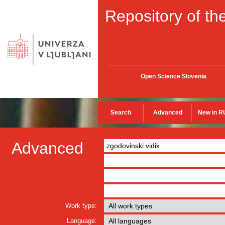
Repository of the
Open Science Slovenia
Search
Advanced
New in R
Advanced
Work type:
Language: