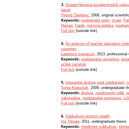
3.
Zmaga Hamasa na palestinskih volitvah 
narod
Primož Šterbenc
, 2006, original scientific
Keywords:
mednarodni spori
,
Izrael
,
Pal
Hamas
,
Fatah
,
mirovna politika
,
mednaro
Full text
(outside link)
4.
An analysis of teacher education con
countries
Lawrence Ingvarson
, 2013, professional
Keywords:
mednarodne usmeritve
,
prog
učitelj začetnik
Full text
(outside link)
5.
Istospolne družine med zanikanjem, 
Sonja Kogovšek
, 2009, undergraduate t
Keywords:
družina
,
zgodovinski vidik
,
i
zakonodaja
,
mednarodne primerjave
,
LG
Full text
(outside link)
6.
Subkulturni prostori mladih
Iva Tilinger
, 2011, undergraduate thesis
Keywords:
mladinske subkulture
,
skejta