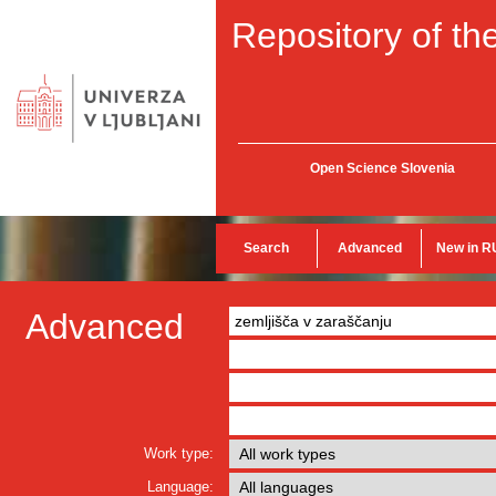
Repository of the
Open Science Slovenia
Search
Advanced
New in R
Advanced
Work type:
Language: