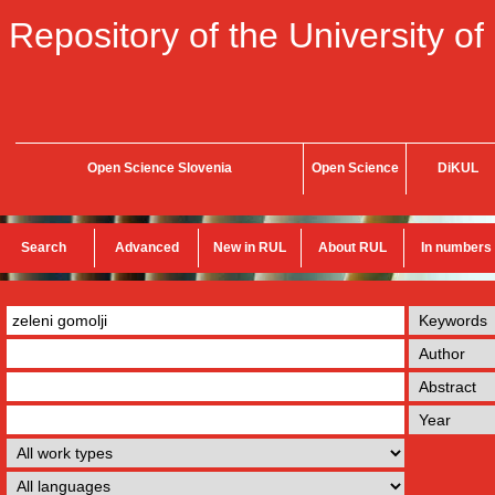
Repository of the University of
Open Science Slovenia
Open Science
DiKUL
Search
Advanced
New in RUL
About RUL
In numbers