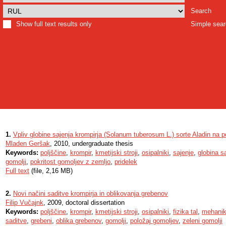
Search
Show full text results only
Simple sea
1.
Vpliv globine sajenja krompirja (Solanum tuberosum L.) sorte Aladin na p
Mladen Geršak
, 2010, undergraduate thesis
Keywords:
poljščine
,
krompir
,
kmetijski stroji
,
osipalniki
,
sajenje
,
globina s
gomolji
,
pokritost gomoljev z zemljo
,
pridelek
Full text
(file, 2,16 MB)
2.
Novi načini saditve krompirja in oblikovanja grebenov
Filip Vučajnk
, 2009, doctoral dissertation
Keywords:
poljščine
,
krompir
,
kmetijski stroji
,
osipalniki
,
fizika tal
,
mehanik
saditve
,
grebeni
,
oblika grebenov
,
gomolji
,
položaj gomoljev
,
zeleni gomolji