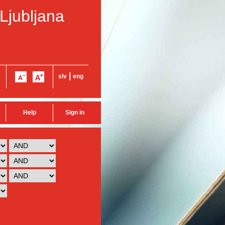
 Ljubljana
|
slv
eng
Help
Sign in