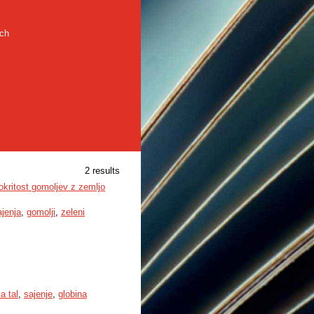
rch
2 results
okritost gomoljev z zemljo
ajenja
,
gomolji
,
zeleni
a tal
,
sajenje
,
globina