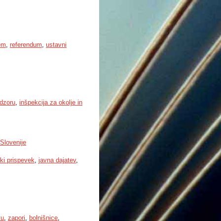
tem
,
referendum
,
ustavni
dzoru
,
inšpekcija za okolje in
Slovenije
ki prispevek
,
javna dajatev
,
vu
,
zapori
,
bolnišnice
,