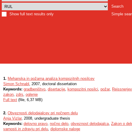
Search
Show full text results only
Simple sea
1.
Mehanska in požarna analiza kompozitnih nosilcev
Simon Schnabl
, 2007, doctoral dissertation
Keywords:
gradbeništvo
,
disertacije
,
kompozitni nosilci
,
požar
,
Reissnerje
zakon
,
zdrs
,
oglenje
Full text
(file, 6,37 MB)
2.
Obveznosti delodajalcev pri nočnem delu
Anja Vizlar
, 2008, undergraduate thesis
Keywords:
delovno pravo
,
nočno delo
,
obveznost delodajalca
,
Zakon o del
varnosti in zdravju pri delu
,
diplomske naloge