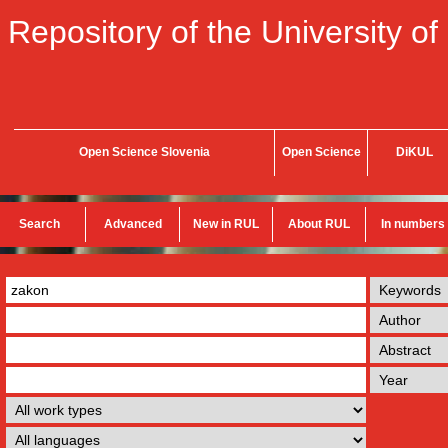
Repository of the University of
Open Science Slovenia
Open Science
DiKUL
Search
Advanced
New in RUL
About RUL
In numbers