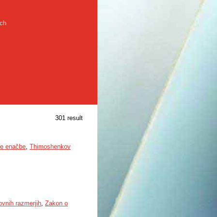
rch
301 result
ve enačbe
,
Thimoshenkov
ovnih razmerjih
,
Zakon o