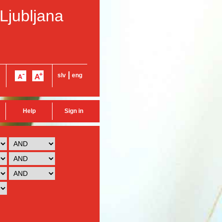
 Ljubljana
|
slv
eng
Help
Sign in