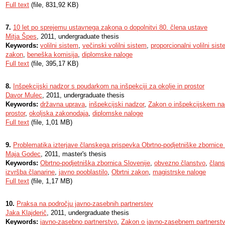
Full text
(file, 831,92 KB)
7.
10 let po sprejemu ustavnega zakona o dopolnitvi 80. člena ustave
Mitja Špes
, 2011, undergraduate thesis
Keywords:
volilni sistem
,
večinski volilni sistem
,
proporcionalni volilni sis
zakon
,
beneška komisija
,
diplomske naloge
Full text
(file, 395,17 KB)
8.
Inšpekcijski nadzor s poudarkom na inšpekciji za okolje in prostor
Davor Mulec
, 2011, undergraduate thesis
Keywords:
državna uprava
,
inšpekcijski nadzor
,
Zakon o inšpekcijskem na
prostor
,
okoljska zakonodaja
,
diplomske naloge
Full text
(file, 1,01 MB)
9.
Problematika izterjave članskega prispevka Obrtno-podjetniške zbornice 
Maja Godec
, 2011, master's thesis
Keywords:
Obrtno-podjetniška zbornica Slovenije
,
obvezno članstvo
,
člans
izvršba članarine
,
javno pooblastilo
,
Obrtni zakon
,
magistrske naloge
Full text
(file, 1,17 MB)
10.
Praksa na področju javno-zasebnih partnerstev
Jaka Klajderič
, 2011, undergraduate thesis
Keywords:
javno-zasebno partnerstvo
,
Zakon o javno-zasebnem partnerst