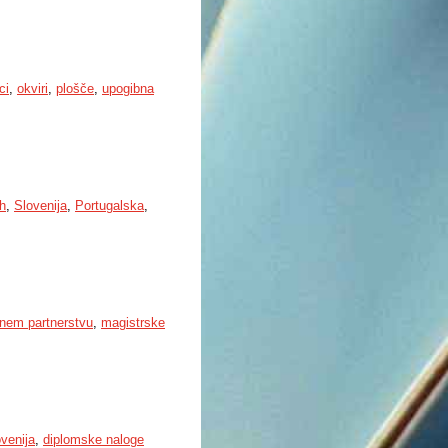
ci
,
okviri
,
plošče
,
upogibna
h
,
Slovenija
,
Portugalska
,
nem partnerstvu
,
magistrske
venija
,
diplomske naloge