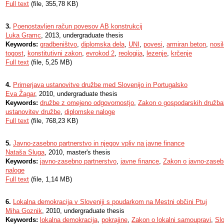
Full text
(file, 355,78 KB)
3.
Poenostavljen račun povesov AB konstrukcij
Luka Gramc
, 2013, undergraduate thesis
Keywords:
gradbeništvo
,
diplomska dela
,
UNI
,
povesi
,
armiran beton
,
nosil
togost
,
konstitutivni zakon
,
evrokod 2
,
reologija
,
lezenje
,
krčenje
Full text
(file, 5,25 MB)
4.
Primerjava ustanovitve družbe med Slovenijo in Portugalsko
Eva Žagar
, 2010, undergraduate thesis
Keywords:
družbe z omejeno odgovornostjo
,
Zakon o gospodarskih družba
ustanovitev družbe
,
diplomske naloge
Full text
(file, 768,23 KB)
5.
Javno-zasebno partnerstvo in njegov vpliv na javne finance
Nataša Sluga
, 2010, master's thesis
Keywords:
javno-zasebno partnerstvo
,
javne finance
,
Zakon o javno-zaseb
naloge
Full text
(file, 1,14 MB)
6.
Lokalna demokracija v Sloveniji s poudarkom na Mestni občini Ptuj
Miha Goznik
, 2010, undergraduate thesis
Keywords:
lokalna demokracija
,
pokrajine
,
Zakon o lokalni samoupravi
,
Slo