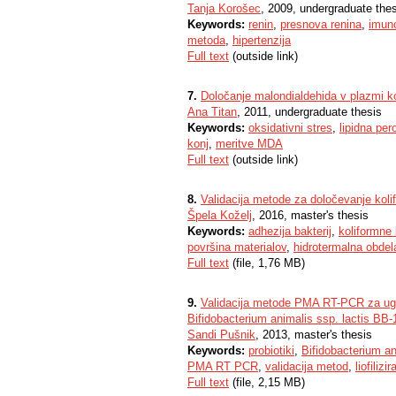
Tanja Korošec
, 2009, undergraduate the
Keywords:
renin
,
presnova renina
,
imun
metoda
,
hipertenzija
Full text
(outside link)
7.
Določanje malondialdehida v plazmi ko
Ana Titan
, 2011, undergraduate thesis
Keywords:
oksidativni stres
,
lipidna per
konj
,
meritve MDA
Full text
(outside link)
8.
Validacija metode za določevanje kolif
Špela Koželj
, 2016, master's thesis
Keywords:
adhezija bakterij
,
koliformne 
površina materialov
,
hidrotermalna obdel
Full text
(file, 1,76 MB)
9.
Validacija metode PMA RT-PCR za ugota
Bifidobacterium animalis ssp. lactis BB-12 
Sandi Pušnik
, 2013, master's thesis
Keywords:
probiotiki
,
Bifidobacterium an
PMA RT PCR
,
validacija metod
,
liofilizi
Full text
(file, 2,15 MB)