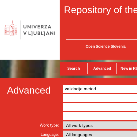
Repository of the
Open Science Slovenia
Search
Advanced
New in R
Advanced
Work type:
Language: