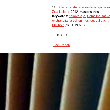
10.
Določanje sterolne sestave olja nava
Zala Kolenc
, 2012, master's thesis
Keywords:
ričkovo olje
,
Camelina sativa
ekstrakcija na trdnem nosilcu
,
validacij
Full text
(file, 1,19 MB)
1 - 10 / 10
Back to top