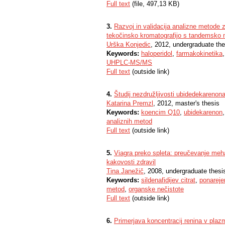
Full text
(file, 497,13 KB)
3.
Razvoj in validacija analizne metode z
tekočinsko kromatografijo s tandemsko 
Urška Konjedic
, 2012, undergraduate the
Keywords:
haloperidol
,
farmakokinetika
UHPLC-MS/MS
Full text
(outside link)
4.
Študij nezdružljivosti ubidedekarenona
Katarina Premzl
, 2012, master's thesis
Keywords:
koencim Q10
,
ubidekarenon
analiznih metod
Full text
(outside link)
5.
Viagra preko spleta: preučevanje meha
kakovosti zdravil
Tina Janežič
, 2008, undergraduate thesi
Keywords:
sildenafidijev citrat
,
ponareje
metod
,
organske nečistote
Full text
(outside link)
6.
Primerjava koncentracij renina v pla