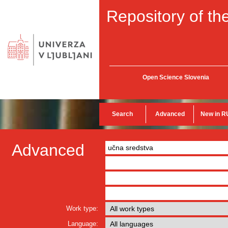
Repository of the
Open Science Slovenia
Search
Advanced
New in R
Advanced
Work type:
Language: