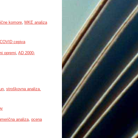
rične komore
,
MKE analiza
n COVID cepiva
čni opremi
,
AD 2000-
čun
,
stroškovna analiza.
ov
umerična analiza
,
ocena