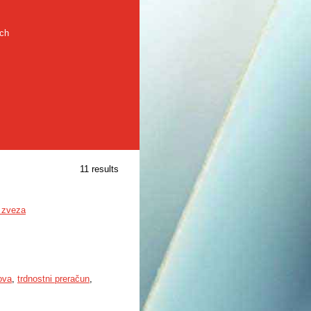
rch
11 results
a zveza
ova
,
trdnostni preračun
,