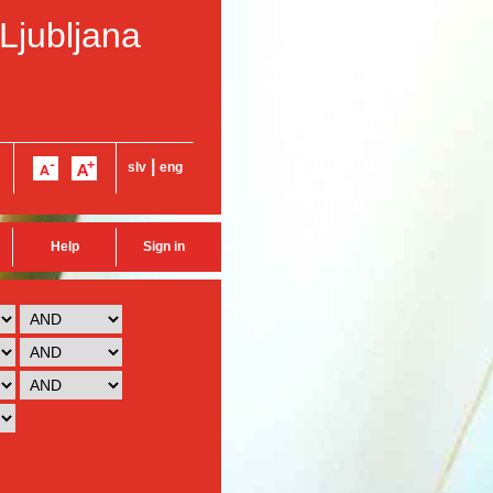
 Ljubljana
|
slv
eng
Help
Sign in