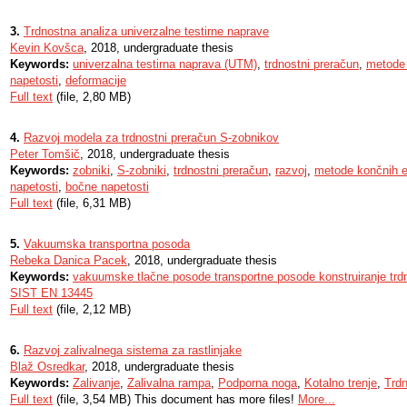
3.
Trdnostna analiza univerzalne testirne naprave
Kevin Kovšca
, 2018, undergraduate thesis
Keywords:
univerzalna testirna naprava (UTM)
,
trdnostni preračun
,
metode
napetosti
,
deformacije
Full text
(file, 2,80 MB)
4.
Razvoj modela za trdnostni preračun S-zobnikov
Peter Tomšič
, 2018, undergraduate thesis
Keywords:
zobniki
,
S-zobniki
,
trdnostni preračun
,
razvoj
,
metode končnih 
napetosti
,
bočne napetosti
Full text
(file, 6,31 MB)
5.
Vakuumska transportna posoda
Rebeka Danica Pacek
, 2018, undergraduate thesis
Keywords:
vakuumske tlačne posode transportne posode konstruiranje trd
SIST EN 13445
Full text
(file, 2,12 MB)
6.
Razvoj zalivalnega sistema za rastlinjake
Blaž Osredkar
, 2018, undergraduate thesis
Keywords:
Zalivanje
,
Zalivalna rampa
,
Podporna noga
,
Kotalno trenje
,
Trdn
Full text
(file, 3,54 MB) This document has more files!
More...