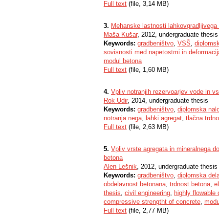
Full text
(file, 3,14 MB)
3.
Mehanske lastnosti lahkovgradljiveg
Maša Kušar
, 2012, undergraduate thesis
Keywords:
gradbeništvo
,
VSŠ
,
diplomsk
sovisnosti med napetostmi in deformaci
modul betona
Full text
(file, 1,60 MB)
4.
Vpliv notranjih rezervoarjev vode in v
Rok Udir
, 2014, undergraduate thesis
Keywords:
gradbeništvo
,
diplomska nal
notranja nega
,
lahki agregat
,
tlačna trdno
Full text
(file, 2,63 MB)
5.
Vpliv vrste agregata in mineralnega d
betona
Alen Lešnik
, 2012, undergraduate thesis
Keywords:
gradbeništvo
,
diplomska del
obdelavnost betonana
,
trdnost betona
,
e
thesis
,
civil engineering
,
highly flowable
compressive strengtht of concrete
,
modul
Full text
(file, 2,77 MB)