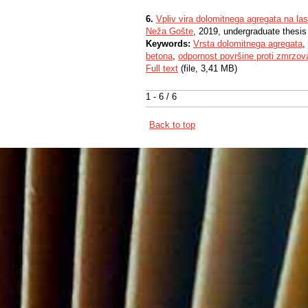
6.
Vpliv vira dolomitnega agregata na l
Neža Gošte
, 2019, undergraduate thesis
Keywords:
Vrsta dolomitnega agregata
,
betona
,
odpornost površine proti zmrzova
Full text
(file, 3,41 MB)
1 - 6 / 6
Back to top