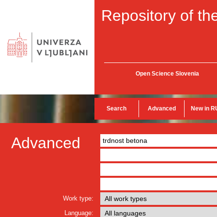
Repository of the
Open Science Slovenia
Search
Advanced
New in R
Advanced
Work type:
Language: