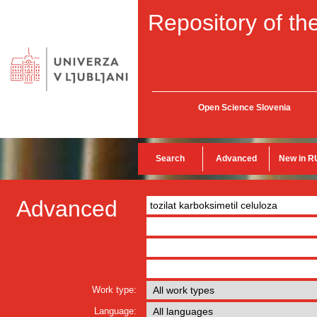
Repository of the
Open Science Slovenia
Search
Advanced
New in R
Advanced
Work type:
Language: