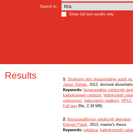
Search in:
Show full text results only
Results
1.
Strukturni opis biorazgradnje gostil na
Janez Orehek
, 2013, doctoral dissertati
Keywords:
biorazgradnja celuloznih gost
karboksimetil celuloze
,
hidroksitetil celu
viskoznost
,
reducirajoči sladkorji
,
HPLC
Full text
(file, 2,34 MB)
2.
Biorazgradljivost celuloznih derivatov
Klemen Petek
, 2013, master's thesis
Keywords:
celuloza
,
karboksimetil celu