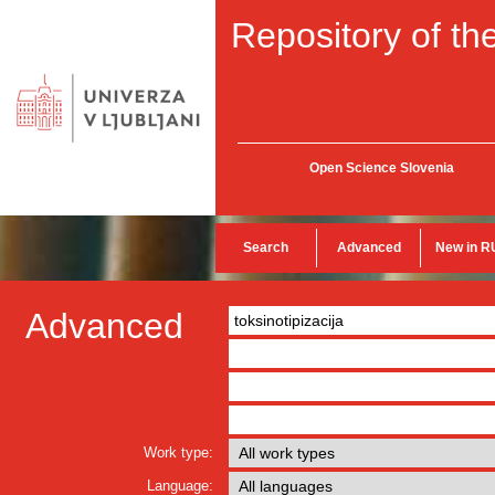
Repository of the
Open Science Slovenia
Search
Advanced
New in R
Advanced
Work type:
Language: