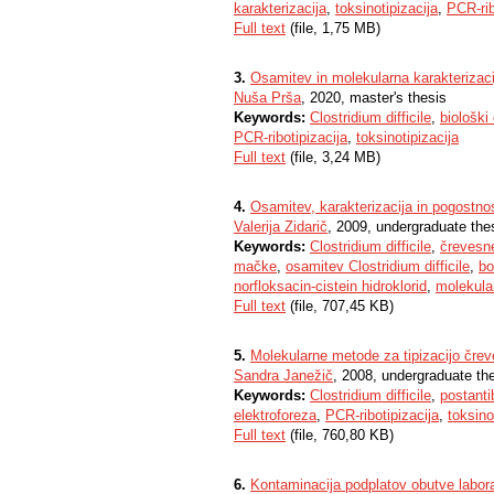
karakterizacija
,
toksinotipizacija
,
PCR-rib
Full text
(file, 1,75 MB)
3.
Osamitev in molekularna karakterizacij
Nuša Prša
, 2020, master's thesis
Keywords:
Clostridium difficile
,
biološki
PCR-ribotipizacija
,
toksinotipizacija
Full text
(file, 3,24 MB)
4.
Osamitev, karakterizacija in pogostnost 
Valerija Zidarič
, 2009, undergraduate the
Keywords:
Clostridium difficile
,
črevesn
mačke
,
osamitev Clostridium difficile
,
bo
norfloksacin-cistein hidroklorid
,
molekula
Full text
(file, 707,45 KB)
5.
Molekularne metode za tipizacijo čreves
Sandra Janežič
, 2008, undergraduate th
Keywords:
Clostridium difficile
,
postanti
elektroforeza
,
PCR-ribotipizacija
,
toksino
Full text
(file, 760,80 KB)
6.
Kontaminacija podplatov obutve laborato