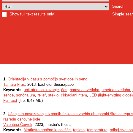
Search
Show full text results only
Simple sea
1.
Orientacija v času s pomočjo svetlobe in senc
Tamara Fras
, 2018, bachelor thesis/paper
Keywords:
unikatno oblikovanje
,
čas
,
naravna svetloba
,
umetna svetloba
,
sence
,
sončna ura
,
relief
,
steklo
,
cirkadiani ritem
,
LED (light-emitting diode)
Full text
(file, 8,47 MB)
2.
Učenje in povezovanje izbranih fizikalnih vsebin ob uporabi škatlastega
razredu osnovne šole
Valentina Červek
, 2023, master's thesis
Keywords:
škatlasto sončno kuhališče
,
toplota
,
temperatura
,
odboj svetlob