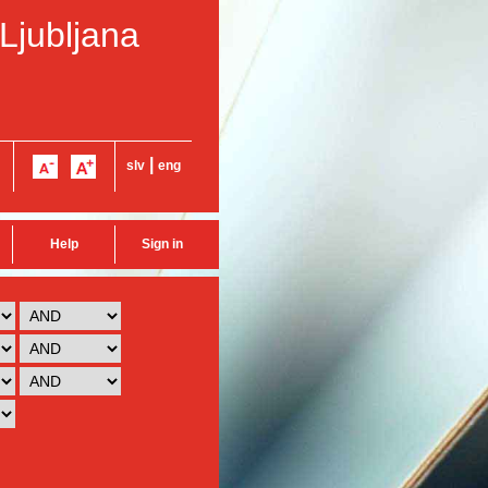
 Ljubljana
|
slv
eng
Help
Sign in