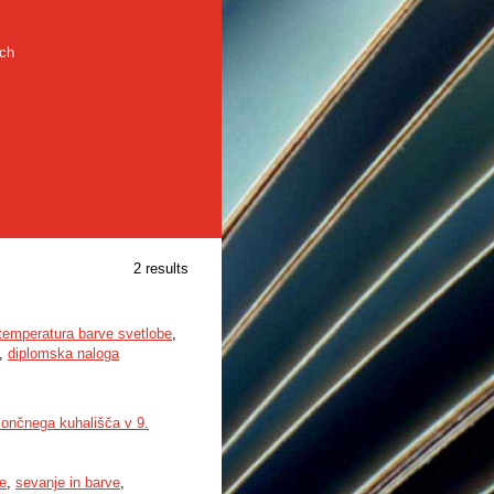
rch
2 results
temperatura barve svetlobe
,
,
diplomska naloga
 sončnega kuhališča v 9.
e
,
sevanje in barve
,