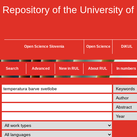
Repository of the University of
Open Science Slovenia
Open Science
DiKUL
Search
Advanced
New in RUL
About RUL
In numbers