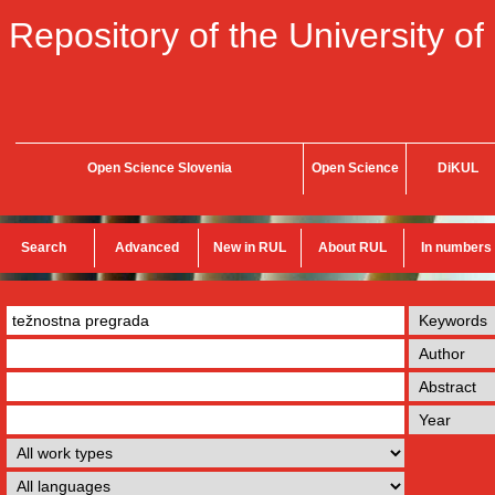
Repository of the University of
Open Science Slovenia
Open Science
DiKUL
Search
Advanced
New in RUL
About RUL
In numbers