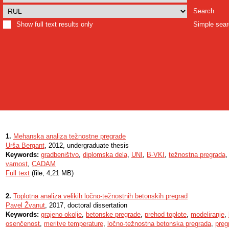
Search
Show full text results only
Simple sea
1.
Mehanska analiza težnostne pregrade
Urša Bergant
, 2012, undergraduate thesis
Keywords:
gradbeništvo
,
diplomska dela
,
UNI
,
B-VKI
,
težnostna pregrada
varnost
,
CADAM
Full text
(file, 4,21 MB)
2.
Toplotna analiza velikih ločno-težnostnih betonskih pregrad
Pavel Žvanut
, 2017, doctoral dissertation
Keywords:
grajeno okolje
,
betonske pregrade
,
prehod toplote
,
modeliranje
,
osenčenost
,
meritve temperature
,
ločno-težnostna betonska pregrada
,
preg