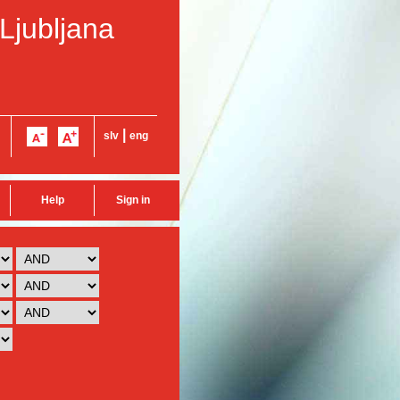
 Ljubljana
|
slv
eng
Help
Sign in