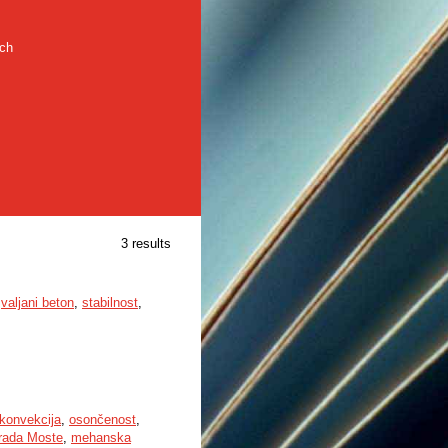
rch
3 results
,
valjani beton
,
stabilnost
,
konvekcija
,
osončenost
,
rada Moste
,
mehanska