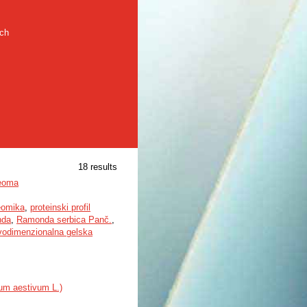
rch
18 results
teoma
eomika
,
proteinski profil
nda
,
Ramonda serbica Panč.
,
vodimenzionalna gelska
cum aestivum L.)