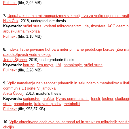
Full text
(file, 2,92 MB)
7.
Uporaba koristnih mikroorganizmov v kmetijstvu za večjo odpornost rast
Nika Čuk
, 2018, undergraduate thesis
Keywords:
sušni stres
,
koristni mikroorganizmi
,
tla
,
rizosfera
,
ACC deamin
arbuskularna mikoriza
Full text
(file, 1,18 MB)
8.
Indeks listne površine kot parameter primarne produkcije koruze (Zea may
razpoložljivosti vode v okolju
Jernej Šijanec
, 2019, undergraduate thesis
Keywords:
koruza
,
Zea mays
,
LAI
,
namakanje
,
sušni stres
Full text
(file, 2,28 MB)
9.
Vpliv namakanja na vsebnost primarnih in sekundarnih metabolitov v listi
communis L.) sorte 'Viljamovka'
Anka Čebulj
, 2013, master's thesis
Keywords:
sadjarstvo
,
hruške
,
Pyrus communis L.
,
fenoli
,
kisline
,
sladkorji
stres
,
namakanje
,
kakovost plodov
,
metaboliti
Full text
(file, 953,37 KB)
10.
Vpliv ohranitvene obdelave na lastnosti tal in strukturo mikrobnih zdru
okoljih