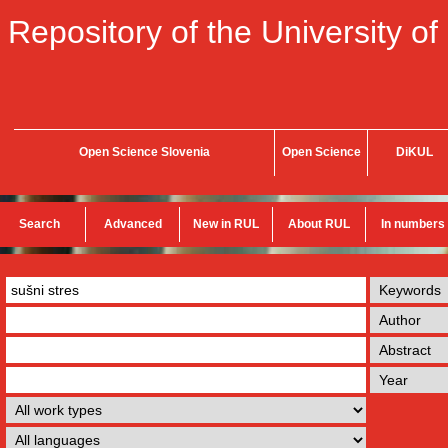
Repository of the University of
Open Science Slovenia
Open Science
DiKUL
Search
Advanced
New in RUL
About RUL
In numbers