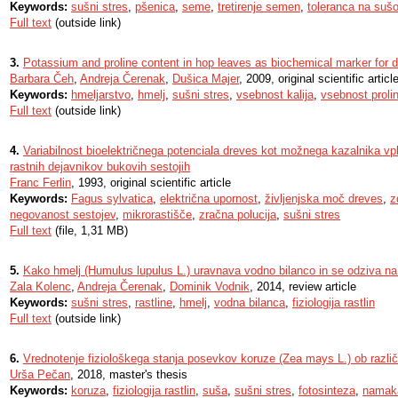
Keywords:
sušni stres
,
pšenica
,
seme
,
tretirenje semen
,
toleranca na suš
Full text
(outside link)
3.
Potassium and proline content in hop leaves as biochemical marker for d
Barbara Čeh
,
Andreja Čerenak
,
Dušica Majer
, 2009, original scientific articl
Keywords:
hmeljarstvo
,
hmelj
,
sušni stres
,
vsebnost kalija
,
vsebnost proli
Full text
(outside link)
4.
Variabilnost bioelektričnega potenciala dreves kot možnega kazalnika vp
rastnih dejavnikov bukovih sestojih
Franc Ferlin
, 1993, original scientific article
Keywords:
Fagus sylvatica
,
električna upornost
,
življenjska moč dreves
,
z
negovanost sestojev
,
mikrorastišče
,
zračna polucija
,
sušni stres
Full text
(file, 1,31 MB)
5.
Kako hmelj (Humulus lupulus L.) uravnava vodno bilanco in se odziva n
Zala Kolenc
,
Andreja Čerenak
,
Dominik Vodnik
, 2014, review article
Keywords:
sušni stres
,
rastline
,
hmelj
,
vodna bilanca
,
fiziologija rastlin
Full text
(outside link)
6.
Vrednotenje fiziološkega stanja posevkov koruze (Zea mays L.) ob različn
Urša Pečan
, 2018, master's thesis
Keywords:
koruza
,
fiziologija rastlin
,
suša
,
sušni stres
,
fotosinteza
,
namak