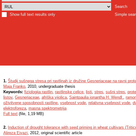
Search
Show full text results only
Simple sea
1.
Študij sušnega stresa pri rastlinah iz družine Gesneriaceae na ravni pro
Maja Franko
, 2010, undergraduate thesis
Keywords:
fiziologija rastlin
,
rastlinske celice
,
listi
,
stres
,
sušni stres
,
prot
listov
,
Gesneriaceae
,
afriška vijolica
,
Saintpaulia ionantha H. Wendl.
,
ramo
oživitvene sposobnosti rastline
,
vsebnost vode
,
relativna vsebnost vode
,
d
elektroforeza
,
masna spektrometrija
Full text
(file, 1,19 MB)
2.
Induction of drought tolerance with seed priming in wheat cultivars (Triti
Alireza Eivazi
, 2012, original scientific article