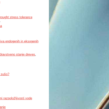
o
rought stress tolerance
e
na
liva endogenih in eksogenih
dravstveno stanje dreves
,
a sušo?
i razpoložljivosti vode
anje