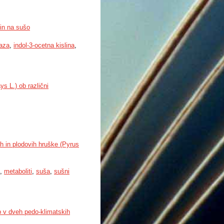
lin na sušo
aza
,
indol-3-ocetna kislina
,
s L.) ob različni
h in plodovih hruške (Pyrus
,
metaboliti
,
suša
,
sušni
žb v dveh pedo-klimatskih