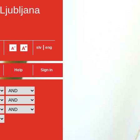
 Ljubljana
|
slv
eng
Help
Sign in