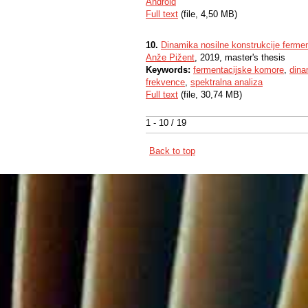
Android
Full text
(file, 4,50 MB)
10.
Dinamika nosilne konstrukcije fermen
Anže Pižent
, 2019, master's thesis
Keywords:
fermentacijske komore
,
dina
frekvence
,
spektralna analiza
Full text
(file, 30,74 MB)
1 - 10 / 19
Back to top