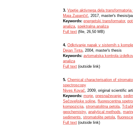
3.
Vpetje aktivnega dela transformatorja 
Maja Zupančič
, 2017, master's thesis/pa
Keywords:
energetski transformator
,
pot
analiza
,
spektralna analiza
Full text
(file, 26,50 MB)
4.
Odkrivanje napak v sistemih s komple
Dejan Tinta
, 2004, master's thesis
Keywords:
avtomatska kontrola izdelko
analiza
Full text
(outside link)
5.
Chemical characterisation of stromatol
spectroscopy
Nives Kovač
, 2009, original scientific art
Keywords:
morje
,
onesnaževanje
,
sedi
Sečoveljske soline
,
fluorescentna spetro
kompozicija
,
stromatolitna petola
,
Tržašk
geochemistry
,
analytical methods
,
marin
sediments
,
stromatolite petola
,
fluoresc
Full text
(outside link)