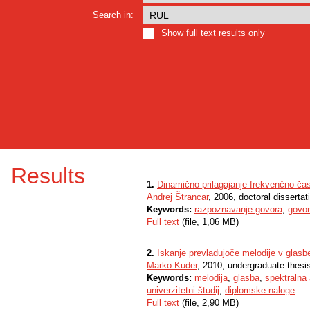
Search in:
Show full text results only
Results
1.
Dinamično prilagajanje frekvenčno-časo
Andrej Štrancar
, 2006, doctoral dissertat
Keywords:
razpoznavanje govora
,
govor
Full text
(file, 1,06 MB)
2.
Iskanje prevladujoče melodije v glasb
Marko Kuder
, 2010, undergraduate thesi
Keywords:
melodija
,
glasba
,
spektralna 
univerzitetni študij
,
diplomske naloge
Full text
(file, 2,90 MB)