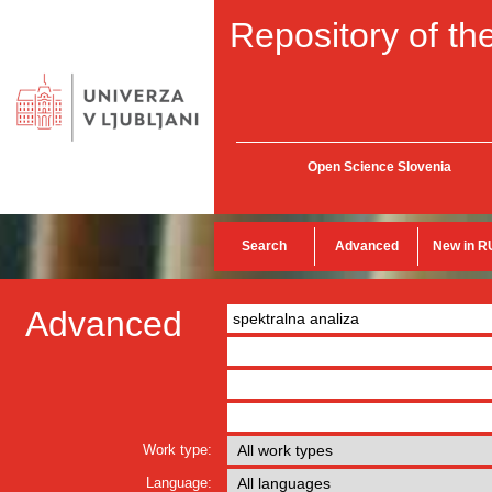
Repository of the
Open Science Slovenia
Search
Advanced
New in R
Advanced
Work type:
Language: