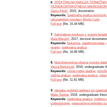
6.
SPEKTRALNA ANALIZA TERMIČNI
FAZNOKONTRASTNEGA MIKROSKOPA 
Samo Penič
, 2015, dissertation
Keywords:
Spektralna analiza termični
računalniških simulacij Monte Carlo
Full text
(file, 15,44 MB)
7.
Sekundarne strukture z gvanini bogat
Maja Marušič
, 2017, doctoral dissertatio
Keywords:
biokemija
,
papillomaviridae
,
gvanin
,
spektralna analiza
Full text
(file, 16,86 MB)
8.
Nizkofrekvenčna nihanja morske gla
Vesna Bertoncelj
, 2018, undergraduate t
Keywords:
višina vodne gladine
,
nizkof
valčna analiza
,
spektralna analiza
,
rotac
Full text
(file, 11,81 MB)
9.
Uporaba mobilnih aplikacij pri spektraln
Matej Špoljar
, 2018, undergraduate thesi
Keywords:
spektralna analiza
,
mobilna a
izobraževanje
,
naravoslovno-tehniško iz