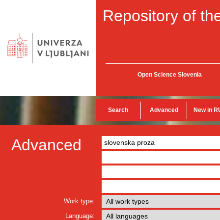
Repository of the
Open Science Slovenia
Search
Advanced
New in R
Advanced
Work type:
Language: