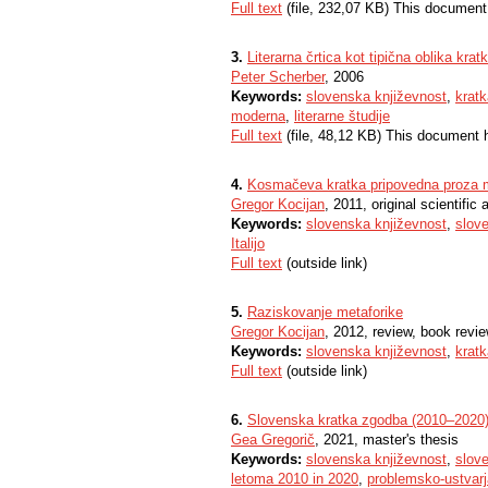
Full text
(file, 232,07 KB) This document
3.
Literarna črtica kot tipična oblika kr
Peter Scherber
, 2006
Keywords:
slovenska književnost
,
krat
moderna
,
literarne študije
Full text
(file, 48,12 KB) This document 
4.
Kosmačeva kratka pripovedna proza
Gregor Kocijan
, 2011, original scientific a
Keywords:
slovenska književnost
,
slov
Italijo
Full text
(outside link)
5.
Raziskovanje metaforike
Gregor Kocijan
, 2012, review, book revie
Keywords:
slovenska književnost
,
kratk
Full text
(outside link)
6.
Slovenska kratka zgodba (2010–2020) 
Gea Gregorič
, 2021, master's thesis
Keywords:
slovenska književnost
,
slov
letoma 2010 in 2020
,
problemsko-ustvarj