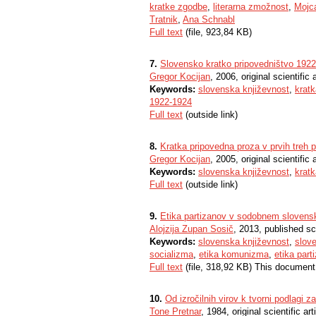
kratke zgodbe
,
literarna zmožnost
,
Mojc
Tratnik
,
Ana Schnabl
Full text
(file, 923,84 KB)
7.
Slovensko kratko pripovedništvo 1922 -
Gregor Kocijan
, 2006, original scientific a
Keywords:
slovenska književnost
,
krat
1922-1924
Full text
(outside link)
8.
Kratka pripovedna proza v prvih treh p
Gregor Kocijan
, 2005, original scientific a
Keywords:
slovenska književnost
,
kratk
Full text
(outside link)
9.
Etika partizanov v sodobnem sloven
Alojzija Zupan Sosič
, 2013, published sc
Keywords:
slovenska književnost
,
slov
socializma
,
etika komunizma
,
etika part
Full text
(file, 318,92 KB) This document
10.
Od izročilnih virov k tvorni podlagi 
Tone Pretnar
, 1984, original scientific art