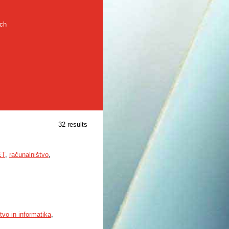
rch
32 results
ET
,
računalništvo
,
tvo in informatika
,