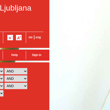
 Ljubljana
|
slv
eng
Help
Sign in