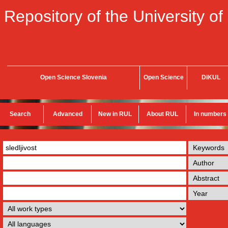
Repository of the University of
Open Science Slovenia
Open Science
DiKUL
Search
Advanced
New in RUL
About RUL
In numbers