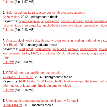
Full text
(file, 1,57 MB)
3.
Spletna aplikacija za analizo poslovnih procesov podjetja
Anže Molan
, 2012, undergraduate thesis
Keywords:
spletna aplikacija
,
sledljivost
,
poslovni procesi
,
preskrbovalna v
računalništvo in informatika
,
visokošolski strokovni študij
,
diplomske nalog
Full text
(file, 2,23 MB)
4.
Analiza sledljivosti tiskanih vezij v proizvodnji in predlog nadgradnje sis
Rok Bizjak
, 2014, undergraduate thesis
Keywords:
sledljivost
,
proizvodnja
,
linija SMT
,
oznaka
,
označevanje
,
tiska
komponenta
,
šarža
,
FIFO
,
črtna koda
,
RFID
,
tiskalniki
,
laserji
,
programska
Infor
Full text
(file, 3,00 MB)
5.
RFID sistem v skladiščnem poslovanju
VEDRAN STIPANČIČ
, 2014, undergraduate thesis
Keywords:
RFID Portal
,
SCM Portal
,
RFID
,
hladna veriga
,
sledljivost
,
raču
informatika
,
univerzitetni študij
,
diplomske naloge
Full text
(file, 2,16 MB)
6.
Uvedba sistema zagotavljanja sledljivosti v farmaciji
DEAN FIKON
, 2016, master's thesis