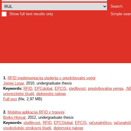
Search
Show full text results only
Simple sea
1.
RFID implementacija sledenja v preskrbovalni verigi
Jernej Logar
, 2010, undergraduate thesis
Keywords:
RFID
,
EPCglobal
,
EPCIS
,
sledljivost
,
preskrbovalna veriga
,
.N
univerzitetni študij
,
diplomske naloge
Full text
(file, 2,97 MB)
2.
Mobilna aplikacija RFID v trgovini
Borko Horvat
, 2012, undergraduate thesis
Keywords:
sledljivost
,
RFID
,
EPCGlobal
,
EPCIS
,
računalništvo
,
računalniš
visokošolski strokovni študij
,
diplomske naloge