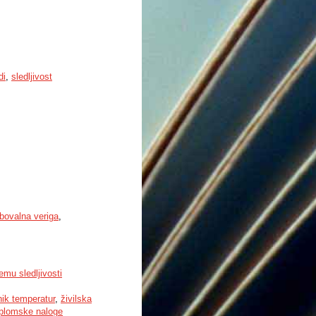
di
,
sledljivost
bovalna veriga
,
emu sledljivosti
nik temperatur
,
živilska
iplomske naloge