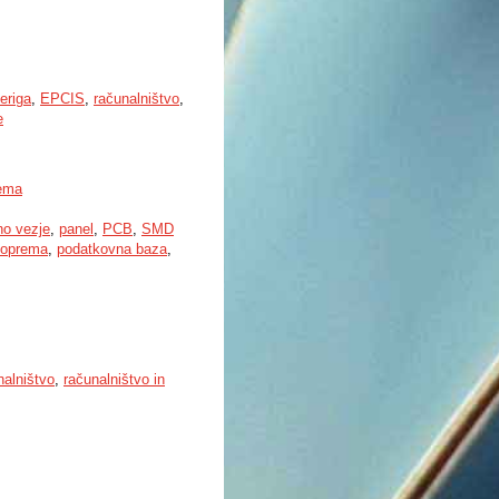
eriga
,
EPCIS
,
računalništvo
,
e
tema
no vezje
,
panel
,
PCB
,
SMD
 oprema
,
podatkovna baza
,
nalništvo
,
računalništvo in