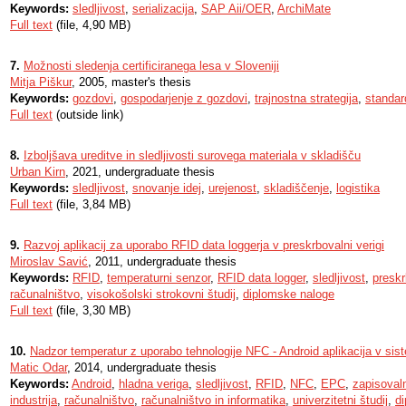
Keywords:
sledljivost
,
serializacija
,
SAP Aii/OER
,
ArchiMate
Full text
(file, 4,90 MB)
7.
Možnosti sledenja certificiranega lesa v Sloveniji
Mitja Piškur
, 2005, master's thesis
Keywords:
gozdovi
,
gospodarjenje z gozdovi
,
trajnostna strategija
,
standar
Full text
(outside link)
8.
Izboljšava ureditve in sledljivosti surovega materiala v skladišču
Urban Kirn
, 2021, undergraduate thesis
Keywords:
sledljivost
,
snovanje idej
,
urejenost
,
skladiščenje
,
logistika
Full text
(file, 3,84 MB)
9.
Razvoj aplikacij za uporabo RFID data loggerja v preskrbovalni verigi
Miroslav Savić
, 2011, undergraduate thesis
Keywords:
RFID
,
temperaturni senzor
,
RFID data logger
,
sledljivost
,
preskr
računalništvo
,
visokošolski strokovni študij
,
diplomske naloge
Full text
(file, 3,30 MB)
10.
Nadzor temperatur z uporabo tehnologije NFC - Android aplikacija v sist
Matic Odar
, 2014, undergraduate thesis
Keywords:
Android
,
hladna veriga
,
sledljivost
,
RFID
,
NFC
,
EPC
,
zapisoval
industrija
,
računalništvo
,
računalništvo in informatika
,
univerzitetni študij
,
d