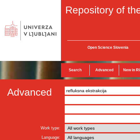
Repository of the
Open Science Slovenia
Search
Advanced
New in R
Advanced
Work type:
Language: