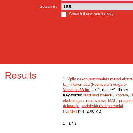
Search in:
Show full text results only
Results
1.
Vpliv nekonvencionalnih metod ekstrak
L.) in koromača (Foeniculum vulgare)
Valentina Malin
, 2021, master's thesis
Keywords:
rastlinski izvlečki
,
kopriva
,
U
ekstrakcija z mikrovalovi
,
MAE
,
pospeše
delovanje
,
antioksidativni potencial
Full text
(file, 2,00 MB)
1 - 1 / 1