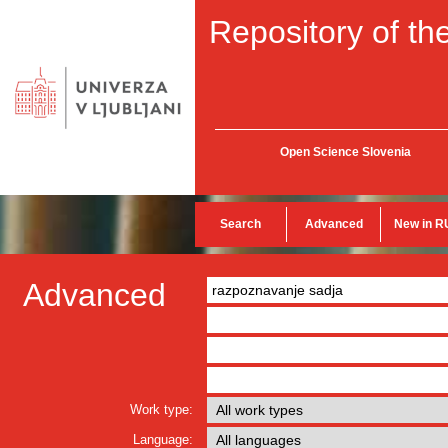
Repository of the
Open Science Slovenia
Search
Advanced
New in R
Advanced
Work type:
Language: