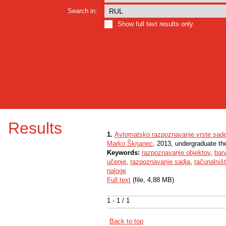
Search in:
Show full text results only
Results
1.
Avtomatsko razpoznavanje vrste sade
Marko Škrjanec
, 2013, undergraduate th
Keywords:
razpoznavanje objektov
,
barv
učenje
,
razpoznavanje sadja
,
računalniš
naloge
Full text
(file, 4,88 MB)
1 - 1 / 1
Back to top