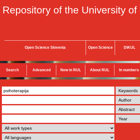
Repository of the University of
Open Science Slovenia
Open Science
DiKUL
Search
Advanced
New in RUL
About RUL
In numbers