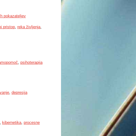
ih pokazateljev
i pristop
,
reka življenja
,
samopomoč
,
psihoterapija
vanje
,
depresija
,
kibernetika
,
procesne