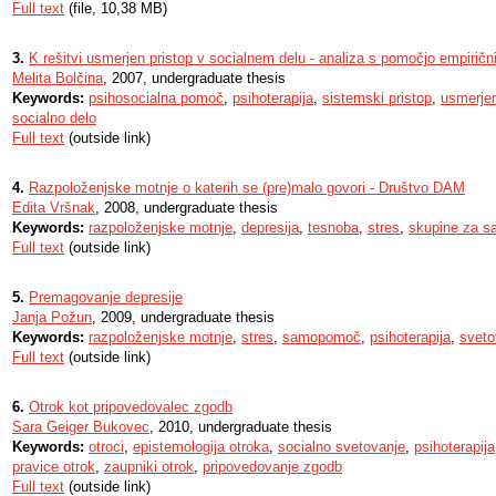
Full text
(file, 10,38 MB)
3.
K rešitvi usmerjen pristop v socialnem delu - analiza s pomočjo empiričn
Melita Bolčina
, 2007, undergraduate thesis
Keywords:
psihosocialna pomoč
,
psihoterapija
,
sistemski pristop
,
usmerjen
socialno delo
Full text
(outside link)
4.
Razpoloženjske motnje o katerih se (pre)malo govori - Društvo DAM
Edita Vršnak
, 2008, undergraduate thesis
Keywords:
razpoloženjske motnje
,
depresija
,
tesnoba
,
stres
,
skupine za 
Full text
(outside link)
5.
Premagovanje depresije
Janja Požun
, 2009, undergraduate thesis
Keywords:
razpoloženjske motnje
,
stres
,
samopomoč
,
psihoterapija
,
sveto
Full text
(outside link)
6.
Otrok kot pripovedovalec zgodb
Sara Geiger Bukovec
, 2010, undergraduate thesis
Keywords:
otroci
,
epistemologija otroka
,
socialno svetovanje
,
psihoterapija
pravice otrok
,
zaupniki otrok
,
pripovedovanje zgodb
Full text
(outside link)