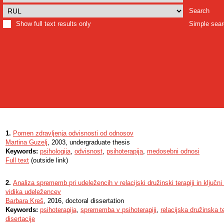
Search
Show full text results only
Simple sea
1.
Pomen zdravljenja odvisnosti od odnosov
Martina Guzelj
, 2003, undergraduate thesis
Keywords:
psihologija
,
odvisnost
,
psihoterapija
,
medosebni odnosi
Full text
(outside link)
2.
Analiza sprememb pri udeležencih v relacijski družinski terapiji in ključn
vidika udeležencev
Barbara Kreš
, 2016, doctoral dissertation
Keywords:
psihoterapija
,
sprememba v psihoterapiji
,
relacijska družinska t
disertacije