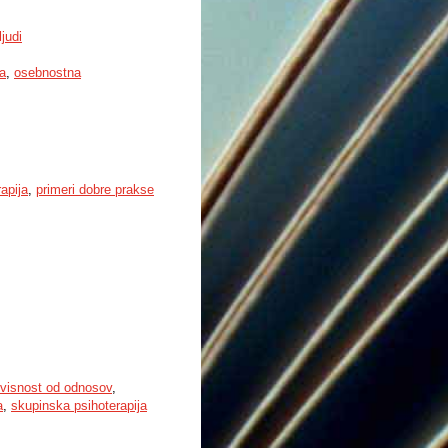
ljudi
ja
,
osebnostna
apija
,
primeri dobre prakse
visnost od odnosov
,
a
,
skupinska psihoterapija