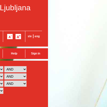
 Ljubljana
|
slv
eng
Help
Sign in