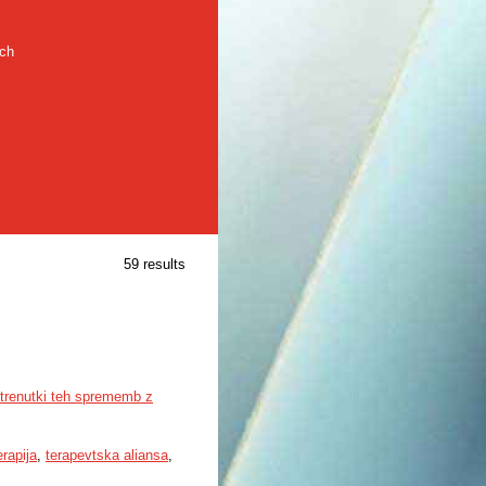
rch
59 results
i trenutki teh sprememb z
erapija
,
terapevtska aliansa
,