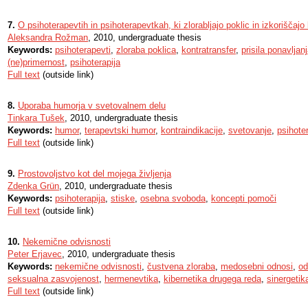
7.
O psihoterapevtih in psihoterapevtkah, ki zlorabljajo poklic in izkoriščajo 
Aleksandra Rožman
, 2010, undergraduate thesis
Keywords:
psihoterapevti
,
zloraba poklica
,
kontratransfer
,
prisila ponavljan
(ne)primernost
,
psihoterapija
Full text
(outside link)
8.
Uporaba humorja v svetovalnem delu
Tinkara Tušek
, 2010, undergraduate thesis
Keywords:
humor
,
terapevtski humor
,
kontraindikacije
,
svetovanje
,
psihoter
Full text
(outside link)
9.
Prostovoljstvo kot del mojega življenja
Zdenka Grün
, 2010, undergraduate thesis
Keywords:
psihoterapija
,
stiske
,
osebna svoboda
,
koncepti pomoči
Full text
(outside link)
10.
Nekemične odvisnosti
Peter Erjavec
, 2010, undergraduate thesis
Keywords:
nekemične odvisnosti
,
čustvena zloraba
,
medosebni odnosi
,
od
seksualna zasvojenost
,
hermenevtika
,
kibernetika drugega reda
,
sinergetik
Full text
(outside link)