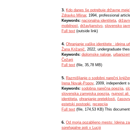
3.
Kdo danes še potrebuje državne meje
Zdravko Mlinar
, 1994, professional articl
Keywords:
nacionalna identiteta
,
državn
mobilnost
,
državljanstvo
,
slovensko jav
Full text
(outside link)
4.
Ohranjanje vaške identitete : idejna 
Žana Križanič
, 2022, undergraduate thes
Keywords:
diplomske naloge
,
urbanize
Čežarji
Full text
(file, 35,78 MB)
5.
Razmišljanje o sodobni narečni knjiže
Irena Novak-Popov
, 2009, independent s
Keywords:
sodobna narečna poezija
,
sl
slovenska zamejska poezija
,
nujnost ali
identiteta
,
ohranjanje preteklosti
,
časovn
estetski postopki
,
recepcija
Full text
(file, 174,53 KB) This document
6.
Od morja pozabljeno mesto: Idejna zas
sprehajalne poti v Luciji