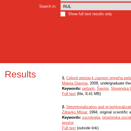
Search in:
Show full text results only
Results
1.
Celovit pristop k zasnovi omrežja pešp
Mateja Glavina
, 2008, undergraduate the
Keywords:
pešpoti
,
Šavrini
,
Slovenska I
Full text
(file, 8,41 MB)
2.
Deterritorialization and re-territorializat
Zdravko Mlinar
, 1994, original scientific a
Keywords:
sociologija
,
prostorska sociol
prostor
Full text
(outside link)