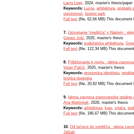
Lavra Lipej
, 2024, master's thesis/paper
Keywords:
Lucija
,
arhitektura
,
priobalni
ogroženost
,
športni park
Full text
(file, 62,66 MB) This document 
7.
Ustvarjanje “središča” v Naklem : idej
Gregor Jošt
, 2025, master's thesis
Keywords:
podeželska arhitektura
,
Gore
Full text
(file, 122,34 MB) This document
8.
Približevanje k morju : idejna zasnova
Vojan Palčič
, 2025, master's thesis
Keywords:
prostorska identiteta
,
priobla
linijska tipologija
Full text
(file, 20,82 MB) This document 
9.
Idejna zasnova stanovanjske gradnje 
Ana Martinšek
, 2026, master's thesis
Keywords:
arhitektura
,
kras
,
vrtača
,
pod
Full text
(file, 186,67 MB) This document
10.
Od ločnice do središča : idejna zasn
Jelšah