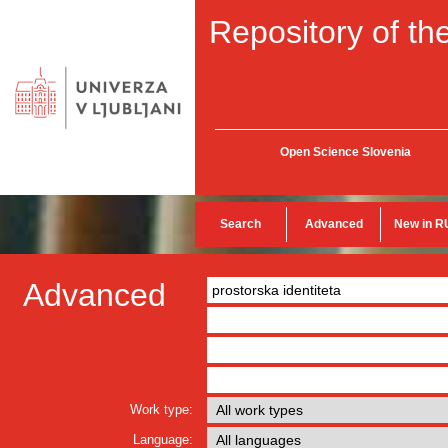
Repository of the
Open Science Slovenia
Search
Advanced
New in R
Advanced
Work type:
Language: