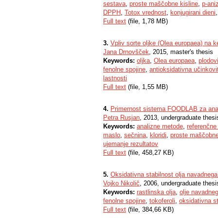
sestava
,
proste maščobne kisline
,
p-ani
DPPH
,
Totox vrednost
,
konjugirani dieni
Full text
(file, 1,78 MB)
3.
Vpliv sorte oljke (Olea europaea) na ke
Jana Drnovšček
, 2015, master's thesis
Keywords:
oljka
,
Olea europaea
,
plodovi
fenolne spojine
,
antioksidativna učinkovi
lastnosti
Full text
(file, 1,55 MB)
4.
Primernost sistema FOODLAB za anali
Petra Rusjan
, 2013, undergraduate thesi
Keywords:
analizne metode
,
referenčne
maslo
,
sečnina
,
kloridi
,
proste maščobne
ujemanje rezultatov
Full text
(file, 458,27 KB)
5.
Oksidativna stabilnost olja navadnega
Vojko Nikolič
, 2006, undergraduate thesi
Keywords:
rastlinska olja
,
olje navadneg
fenolne spojine
,
tokoferoli
,
oksidativna s
Full text
(file, 384,66 KB)