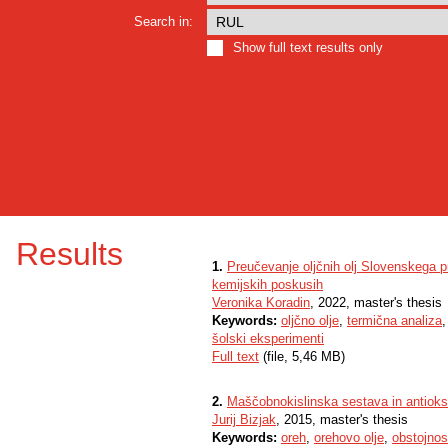
Search in:
Show full text results only
Results
1.
Preučevanje oljčnih olj Slovenskega p
kemijskih poskusih
Veronika Koradin
, 2022, master's thesis
Keywords:
oljčno olje
,
termična analiza
šolski eksperimenti
Full text
(file, 5,46 MB)
2.
Maščobnokislinska sestava in antioksi
Jurij Bizjak
, 2015, master's thesis
Keywords:
oreh
,
orehovo olje
,
obstojnos