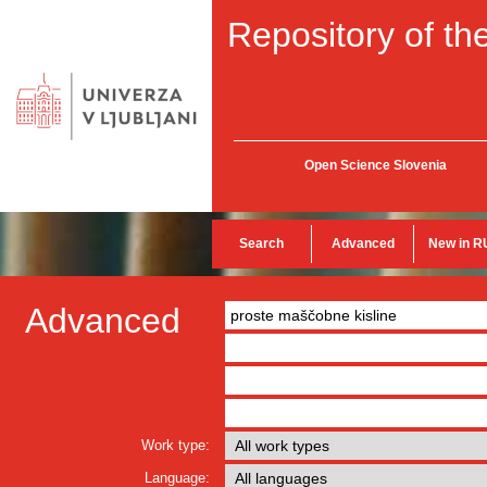
Repository of the
Open Science Slovenia
Search
Advanced
New in R
Advanced
Work type:
Language: