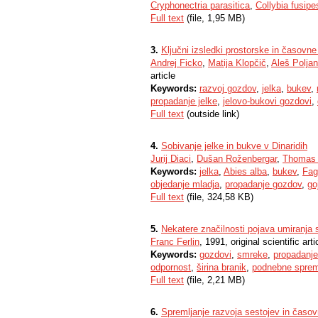
Cryphonectria parasitica
,
Collybia fusipe
Full text
(file, 1,95 MB)
3.
Ključni izsledki prostorske in časovne
Andrej Ficko
,
Matija Klopčič
,
Aleš Polja
article
Keywords:
razvoj gozdov
,
jelka
,
bukev
,
propadanje jelke
,
jelovo-bukovi gozdovi
,
Full text
(outside link)
4.
Sobivanje jelke in bukve v Dinaridih
Jurij Diaci
,
Dušan Roženbergar
,
Thomas 
Keywords:
jelka
,
Abies alba
,
bukev
,
Fag
objedanje mladja
,
propadanje gozdov
,
go
Full text
(file, 324,58 KB)
5.
Nekatere značilnosti pojava umiranja 
Franc Ferlin
, 1991, original scientific arti
Keywords:
gozdovi
,
smreke
,
propadanj
odpornost
,
širina branik
,
podnebne spre
Full text
(file, 2,21 MB)
6.
Spremljanje razvoja sestojev in časo