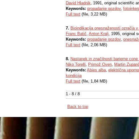
David Hladnik
, 1991, original scientific ar
Keywords:
propadanje gozdov
,
fotointer
Full text
(file, 3,22 MB)
7.
Bioindikacija onesnaženosti ozračja v g
Franc Batič
,
Anton Kralj
, 1995, original sc
Keywords:
propadanje gozdov
,
onesnaž
Full text
(file, 2,06 MB)
8.
Nastanek in značilnosti barierne cone 
Niko Torelli
,
Primož Oven
,
Martin Zupan
Keywords:
Abies alba
,
električna uporno
kondicija
Full text
(file, 1,84 MB)
1 - 8 / 8
Back to top