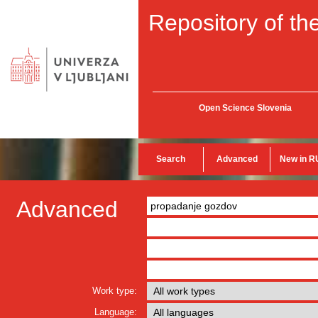
Repository of the
Open Science Slovenia
Search
Advanced
New in R
Advanced
Work type:
Language: