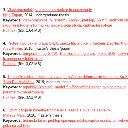
3.
Visokorazpoložljivi sistem za nadzor in opazovanje
Nejc Zupan
, 2014, undergraduate thesis
Keywords:
visokorazpoložljivi sistemi
,
Zabbix
,
preklop
,
SNMP
,
nadzorni s
računalništvo in informatika
,
univerzitetni študij
,
diplomske naloge
Full text
(file, 1,64 MB)
4.
Protein gp6 bakteriofaga GIL01 sproži litični cikel v bakteriji Bacillus thur
Anja Pavlin
, 2018, master's thesis/paper
Keywords:
temperatni fag GIL01
,
Bacillus thuringiensis
,
odziv SOS
,
LexA 
lizogenega v litični cikel
Full text
(file, 3,02 MB)
5.
Topološki sistemi izven ravnovesja: počasne deformacije v modelu Su-S
Sara Pia Marinček
, 2019, master's thesis
Keywords:
topološki izolatorji
,
model Su-Schrieffer-Heeger
,
ovojno število
,
parametrov hamiltonjana
Full text
(file, 3,52 MB)
6.
Optimizacija in izvedba trdninskega laserja s pulzi na zahtevo
Matevž Marš
, 2020, master's thesis
Keywords:
trdninski laser
,
preklop ojačenja
,
relaksacijske oscilacije
,
frekv
pulzi na zahtevo