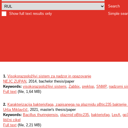
Search
Show full text results only
Simple sea
1.
Visokorazpoložljvi sistem za nadzor in opazovanje
NEJC ZUPAN
, 2014, bachelor thesis/paper
Keywords:
visokorazpoložljivi sistemi
,
Zabbix
,
preklop
,
SNMP
,
nadzorni s
Full text
(file, 1,64 MB)
2.
Karakterizacija bakteriofaga, zapisanega na plazmidu pBtic235 bakterije 
Urša Miklavčič
, 2021, master's thesis/paper
Keywords:
Bacillus thuringiensis
,
plazmid pBtic235
,
bakteriofag
,
LexA
,
gp
litični cikel
Full text
(file, 2,21 MB)