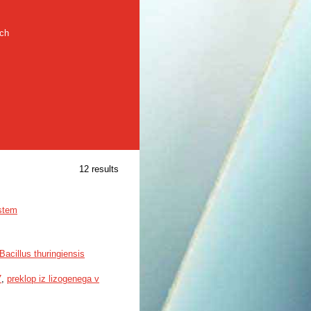
rch
12 results
istem
Bacillus thuringiensis
7
,
preklop iz lizogenega v