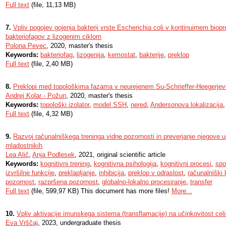
Full text
(file, 11,13 MB)
7.
Vpliv pogojev gojenja bakterij vrste Escherichia coli v kontinuirnem biop
bakteriofagov z lizogenim ciklom
Polona Pevec
, 2020, master's thesis
Keywords:
bakteriofag
,
lizogenija
,
kemostat
,
bakterije
,
preklop
Full text
(file, 2,40 MB)
8.
Preklopi med topološkima fazama v neurejenem Su-Schrieffer-Heegerj
Andrej Kolar - Požun
, 2020, master's thesis
Keywords:
topološki izolator
,
model SSH
,
nered
,
Andersonova lokalizacija
Full text
(file, 4,32 MB)
9.
Razvoj računalniškega treninga vidne pozornosti in preverjanje njegove uč
mladostnikih
Lea Alič
,
Anja Podlesek
, 2021, original scientific article
Keywords:
kognitivni trening
,
kognitivna psihologija
,
kognitivni procesi
,
spo
izvršilne funkcije
,
preklapljanje
,
inhibicija
,
preklop v odraslost
,
računalniški 
pozornost
,
razpršena pozornost
,
globalno-lokalno procesiranje
,
transfer
Full text
(file, 599,97 KB) This document has more files!
More...
10.
Vpliv aktivacije imunskega sistema (transflamacije) na učinkovitost cel
Eva Vrščaj
, 2023, undergraduate thesis