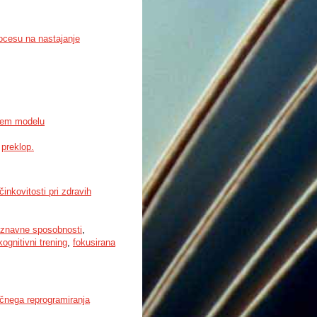
rocesu na nastajanje
evem modelu
,
preklop.
inkovitosti pri zdravih
znavne sposobnosti
,
kognitivni trening
,
fokusirana
ičnega reprogramiranja