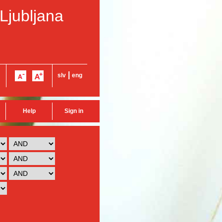
 Ljubljana
|
slv
eng
Help
Sign in