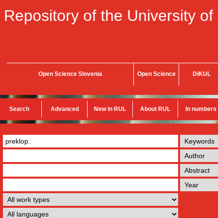
Repository of the University of
Open Science Slovenia
Open Science
DiKUL
Search
Advanced
New in RUL
About RUL
In numbers