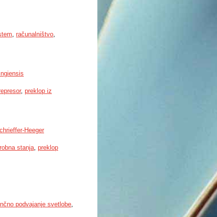
istem
,
računalništvo
,
ingiensis
represor
,
preklop iz
chrieffer-Heeger
robna stanja
,
preklop
enčno podvajanje svetlobe
,