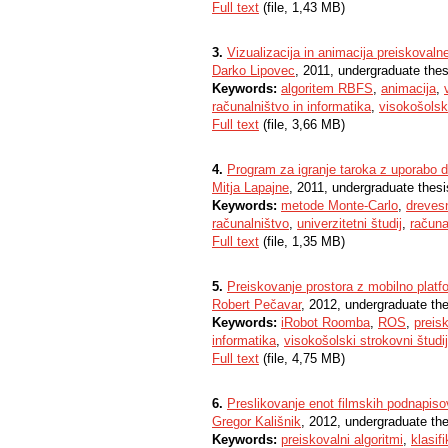
Full text
(file, 1,43 MB)
3.
Vizualizacija in animacija preiskoval
Darko Lipovec
, 2011, undergraduate thes
Keywords:
algoritem RBFS
,
animacija
,
računalništvo in informatika
,
visokošolski
Full text
(file, 3,66 MB)
4.
Program za igranje taroka z uporabo 
Mitja Lapajne
, 2011, undergraduate thesi
Keywords:
metode Monte-Carlo
,
dreves
računalništvo
,
univerzitetni študij
,
računa
Full text
(file, 1,35 MB)
5.
Preiskovanje prostora z mobilno platf
Robert Pečavar
, 2012, undergraduate th
Keywords:
iRobot Roomba
,
ROS
,
preis
informatika
,
visokošolski strokovni študij
Full text
(file, 4,75 MB)
6.
Preslikovanje enot filmskih podnapiso
Gregor Kališnik
, 2012, undergraduate th
Keywords:
preiskovalni algoritmi
,
klasifi