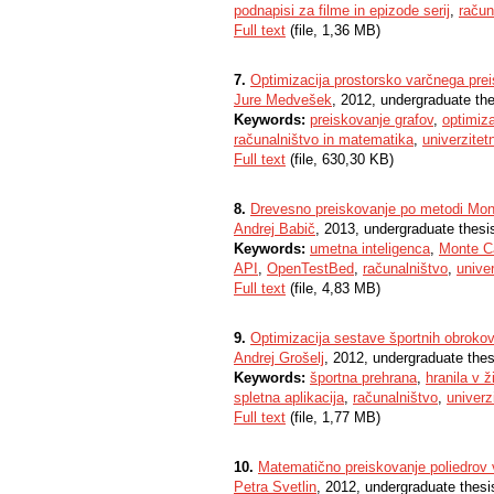
podnapisi za filme in epizode serij
,
račun
Full text
(file, 1,36 MB)
7.
Optimizacija prostorsko varčnega pre
Jure Medvešek
, 2012, undergraduate th
Keywords:
preiskovanje grafov
,
optimiza
računalništvo in matematika
,
univerzitetn
Full text
(file, 630,30 KB)
8.
Drevesno preiskovanje po metodi Monte
Andrej Babič
, 2013, undergraduate thesi
Keywords:
umetna inteligenca
,
Monte C
API
,
OpenTestBed
,
računalništvo
,
univer
Full text
(file, 4,83 MB)
9.
Optimizacija sestave športnih obrokov
Andrej Grošelj
, 2012, undergraduate thes
Keywords:
športna prehrana
,
hranila v ži
spletna aplikacija
,
računalništvo
,
univerzi
Full text
(file, 1,77 MB)
10.
Matematično preiskovanje poliedrov 
Petra Svetlin
, 2012, undergraduate thesi