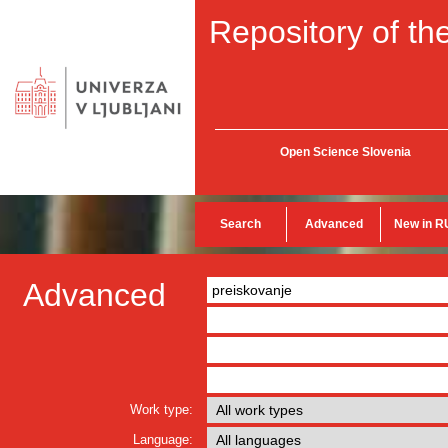
Repository of the
Open Science Slovenia
Search
Advanced
New in R
Advanced
Work type:
Language: