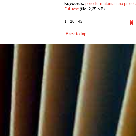
Keywords:
poliedri
,
matematično preisk
Full text
(file, 2,35 MB)
1 - 10 / 43
Back to top