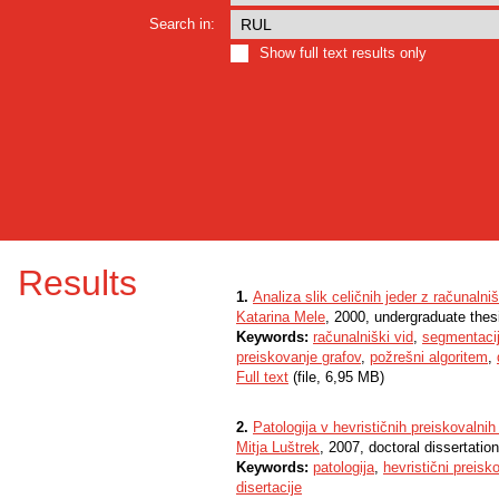
Search in:
Show full text results only
Results
1.
Analiza slik celičnih jeder z računaln
Katarina Mele
, 2000, undergraduate thes
Keywords:
računalniški vid
,
segmentaci
preiskovanje grafov
,
požrešni algoritem
,
Full text
(file, 6,95 MB)
2.
Patologija v hevrističnih preiskovalnih
Mitja Luštrek
, 2007, doctoral dissertation
Keywords:
patologija
,
hevristični preisko
disertacije