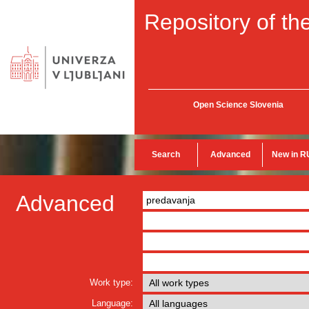
Repository of the
Open Science Slovenia
Search
Advanced
New in R
Advanced
Work type:
Language: