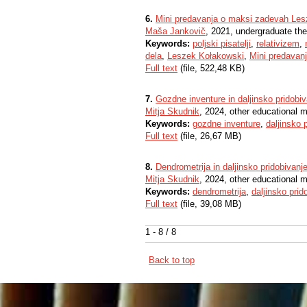
6.
Mini predavanja o maksi zadevah Le
Maša Jankovič
, 2021, undergraduate the
Keywords:
poljski pisatelji
,
relativizem
,
dela
,
Leszek Kołakowski
,
Mini predavan
Full text
(file, 522,48 KB)
7.
Gozdne inventure in daljinsko pridobi
Mitja Skudnik
, 2024, other educational m
Keywords:
gozdne inventure
,
daljinsko 
Full text
(file, 26,67 MB)
8.
Dendrometrija in daljinsko pridobivanj
Mitja Skudnik
, 2024, other educational m
Keywords:
dendrometrija
,
daljinsko pri
Full text
(file, 39,08 MB)
1 - 8 / 8
Back to top