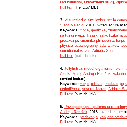
računalništvo
,
univerzitetni študij
,
diplom
Full text
(file, 1,57 MB)
3.
Misurazioni e simulazioni per la cono
Vlado Malačič
, 2010, invited lecture at f
Keywords:
morje
,
geofizika
,
znanstveno
na tuji univerzi
,
Tržaški zaliv
,
fizikalna o
predavanja
,
dinamika plimovanja
,
burja
,
physical oceanography
,
tidal waves
,
top
semidiurnal waves
,
Adriatic Sea
Full text
(outside link)
4.
Jellyfish as model organisms: role in
Alenka Malej
,
Andreja Ramšak
,
Valentin
(invited lecture)
Keywords:
morje
,
referati
,
meduze
,
poja
periodičnost
,
severni Jadran
,
Adriatic Se
Full text
(outside link)
5.
Phylogeographic patterns and ecology o
Andreja Ramšak
, 2013, invited lecture a
Keywords:
predavanja
,
vabljena predav
Full text
(outside link)