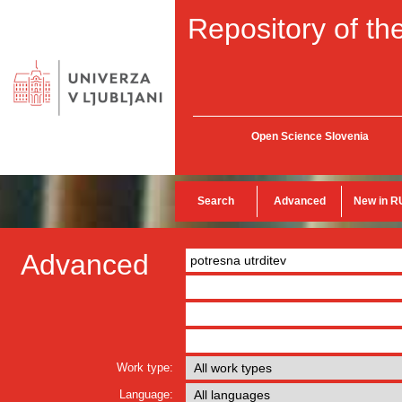
Repository of the
Open Science Slovenia
Search
Advanced
New in R
Advanced
Work type:
Language: