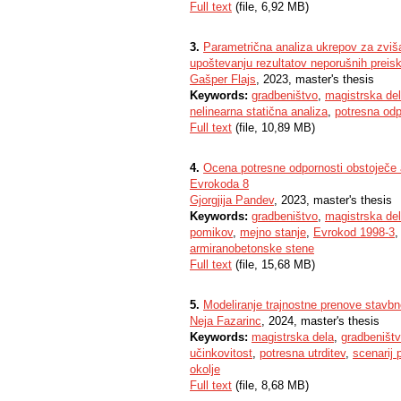
Full text
(file, 6,92 MB)
3.
Parametrična analiza ukrepov za zviš
upoštevanju rezultatov neporušnih preis
Gašper Flajs
, 2023, master's thesis
Keywords:
gradbeništvo
,
magistrska de
nelinearna statična analiza
,
potresna odp
Full text
(file, 10,89 MB)
4.
Ocena potresne odpornosti obstoječe 
Evrokoda 8
Gjorgjija Pandev
, 2023, master's thesis
Keywords:
gradbeništvo
,
magistrska de
pomikov
,
mejno stanje
,
Evrokod 1998-3
armiranobetonske stene
Full text
(file, 15,68 MB)
5.
Modeliranje trajnostne prenove stavb
Neja Fazarinc
, 2024, master's thesis
Keywords:
magistrska dela
,
gradbeništ
učinkovitost
,
potresna utrditev
,
scenarij 
okolje
Full text
(file, 8,68 MB)