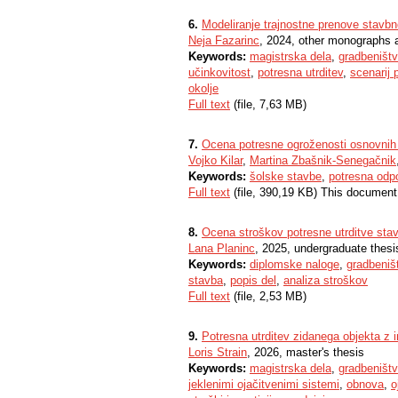
6.
Modeliranje trajnostne prenove stavb
Neja Fazarinc
, 2024, other monographs 
Keywords:
magistrska dela
,
gradbeništ
učinkovitost
,
potresna utrditev
,
scenarij 
okolje
Full text
(file, 7,63 MB)
7.
Ocena potresne ogroženosti osnovnih š
Vojko Kilar
,
Martina Zbašnik-Senegačnik
Keywords:
šolske stavbe
,
potresna odp
Full text
(file, 390,19 KB) This document
8.
Ocena stroškov potresne utrditve sta
Lana Planinc
, 2025, undergraduate thesi
Keywords:
diplomske naloge
,
gradbeniš
stavba
,
popis del
,
analiza stroškov
Full text
(file, 2,53 MB)
9.
Potresna utrditev zidanega objekta z i
Loris Strain
, 2026, master's thesis
Keywords:
magistrska dela
,
gradbeništ
jeklenimi ojačitvenimi sistemi
,
obnova
,
o