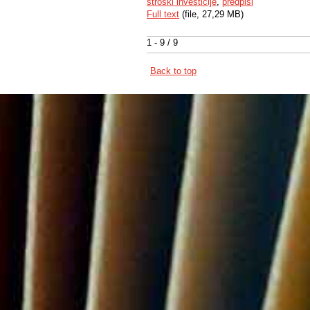
stroški investicije
,
predpisi
Full text
(file, 27,29 MB)
1 - 9 / 9
Back to top