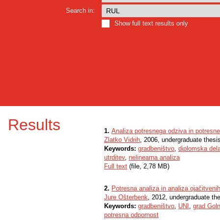
Search in:
Show full text results only
Results
1.
Analiza potresnega odziva in potresn
Zlatko Vidrih
, 2006, undergraduate thesi
Keywords:
gradbeništvo
,
diplomska del
utrditev
,
nelinearna analiza
Full text
(file, 2,78 MB)
2.
Potresna analiza in analiza ojačitveni
Jure Ošterbenk
, 2012, undergraduate th
Keywords:
gradbeništvo
,
UNI
,
grad Goln
potresna odpornost