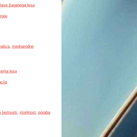
delave žaganega lesa
rgije
naliza
,
mednarodne
šenja lesa
cija
 lastnosti
,
storilnost
,
poraba