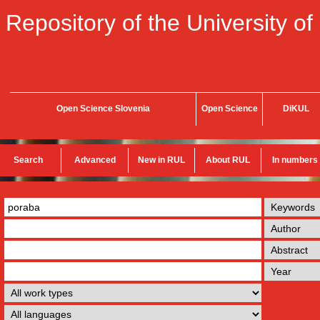
Repository of the University of
Open Science Slovenia
Open Science
DiKUL
Search
Advanced
New in RUL
About RUL
In numbers