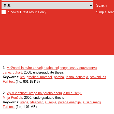
Search
Show full text results only
Simple sea
1.
Možnosti in ovire za večjo rabo lepljenega lesa v stavbarstvu
Janez Juhart
, 2008, undergraduate thesis
Keywords:
les
,
gradbeni material
,
poraba
,
lesna industrija
,
stavbni les
Full text
(file, 801,15 KB)
2.
Vpliv vlažnosti iverja na porabo energije pri sušenju
Mitja Penšek
, 2009, undergraduate thesis
Keywords:
iverje
,
vlažnost
,
sušenje
,
poraba energije
,
sušilni medij
Full text
(file, 1,01 MB)