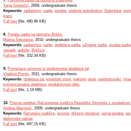
7.
Potrošnja sadja na območju Dolenjske
Tanja Gorenčič
, 2009, undergraduate thesis
Keywords:
sadjarstvo
,
sadje
,
poraba
,
vedenje potrošnikov
,
Dolenjska
,
pre
kupci
Full text
(file, 490,96 KB)
8.
Poraba sadja na območju Brežic
Marina Šekoranja
, 2010, undergraduate thesis
Keywords:
sadjarstvo
,
sadje
,
pridelava sadja
,
uživanje sadja
,
poraba sadja
navade
,
ankete
,
Brežice
Full text
(file, 332,34 KB)
9.
Primerjava osnovne in predsetvene obdelave tal
Vladimir Povše
, 2011, undergraduate thesis
Keywords:
obdelava tal
,
kmetijski stroji
,
traktorji
,
plugi
,
predsetveniki
,
vrta
konvencionalna obdelava
,
produktivnost dela
Full text
(file, 1,19 MB)
10.
Pravna ureditev Računskega sodišča Republike Slovenije s poudarkom 
Andrea Mavrovič
, 2009, undergraduate thesis
Keywords:
Računsko sodišče
,
revizija
,
državni proračun
,
javna poraba
,
jav
diplomske naloge
Full text
(file, 497,15 KB)