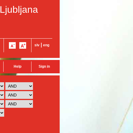
 Ljubljana
|
slv
eng
Help
Sign in