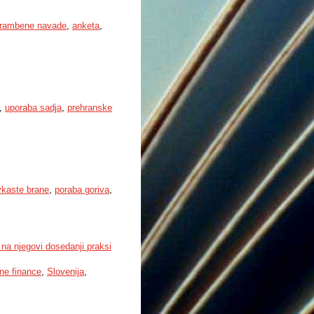
hrambene navade
,
anketa
,
,
uporaba sadja
,
prehranske
vkaste brane
,
poraba goriva
,
na njegovi dosedanji praksi
ne finance
,
Slovenija
,