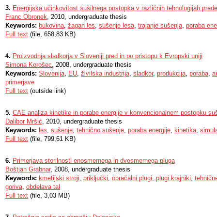
3.
Energijska učinkovitost sušilnega postopka v različnih tehnologijah pre
Franc Obronek
, 2010, undergraduate thesis
Keywords:
bukovina
,
žagan les
,
sušenje lesa
,
trajanje sušenja
,
poraba ene
Full text
(file, 658,83 KB)
4.
Proizvodnja sladkorja v Sloveniji pred in po pristopu k Evropski uniji
Simona Korošec
, 2008, undergraduate thesis
Keywords:
Slovenija
,
EU
,
živilska industrija
,
sladkor
,
produkcija
,
poraba
,
a
primerjave
Full text
(outside link)
5.
CAE analiza kinetike in porabe energije v konvencionalnem postopku su
Dalibor Mršić
, 2010, undergraduate thesis
Keywords:
les
,
sušenje
,
tehnično sušenje
,
poraba energije
,
kinetika
,
simula
Full text
(file, 799,61 KB)
6.
Primerjava storilnosti enosmernega in dvosmernega pluga
Boštjan Grabnar
, 2008, undergraduate thesis
Keywords:
kmetijski stroji
,
priključki
,
obračalni plugi
,
plugi krajniki
,
tehnične
goriva
,
obdelava tal
Full text
(file, 3,03 MB)