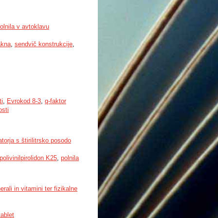
olnila v avtoklavu
akna
,
sendvič konstrukcije
,
i
,
Evrokod 8-3
,
q-faktor
osti
orja s štirilitrsko posodo
polivinilpirolidon K25
,
polnila
ali in vitamini ter fizikalne
tablet