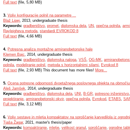
Full text
(file, 5,80 MB)
3.
Vpliv konfiguracije polnil na parametre ...
Blaž Lipej
, 2013, undergraduate thesis
Keywords:
gradbeništvo
,
promet
,
diplomska dela
,
UN
,
opečna polnila
,
armi
Rayleigheva metoda
,
standardi EVROKOD 8
Full text
(file, 4,66 MB)
4.
Potresna analiza montažne armiranobetonske hale
Klemen Bajc
, 2014, undergraduate thesis
Keywords:
gradbeništvo
,
diplomska naloga
,
VSŠ
,
OG-MK
,
armiranobetons
polnila
,
modeliranje polnil
,
metoda s horizontalnimi silami
,
Evrokod 8
Full text
(file, 2,93 MB) This document has more files!
More...
5.
Ocena potresne odpornosti dvoetažnega poslovnega objekta na območj
Aleš Jamšek
, 2014, undergraduate thesis
Keywords:
gradbeništvo
,
diplomska dela
,
UNI
,
B-GR
,
potresno inženirstvo
projektiranje
,
armiranobetonski okvir
,
opečna polnila
,
Evrokod
,
ETABS
,
SA
Full text
(file, 3,12 MB)
6.
Vpliv sestave in mletja kompaktatov na sproščanje karvedilola iz ogrodni
Tjaša Žagar
, 2021, master's thesis/paper
Keywords:
kompaktiranje
,
mletje
,
velikost granul
,
sproščanje
,
ogrodne tabl