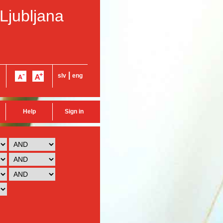
 Ljubljana
|
slv
eng
Help
Sign in