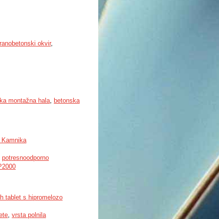
ranobetonski okvir
,
ka montažna hala
,
betonska
u Kamnika
,
potresnoodporno
P2000
h tablet s hipromelozo
ete
,
vrsta polnila