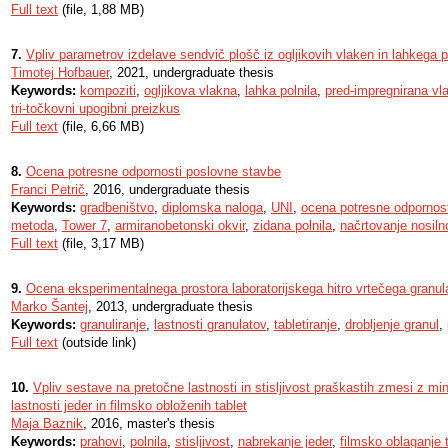
Full text
(file, 1,88 MB)
7.
Vpliv parametrov izdelave sendvič plošč iz ogljikovih vlaken in lahkega p
Timotej Hofbauer
, 2021, undergraduate thesis
Keywords:
kompoziti
,
ogljikova vlakna
,
lahka polnila
,
pred-impregnirana vl
tri-točkovni upogibni preizkus
Full text
(file, 6,66 MB)
8.
Ocena potresne odpornosti poslovne stavbe
Franci Petrič
, 2016, undergraduate thesis
Keywords:
gradbeništvo
,
diplomska naloga
,
UNI
,
ocena potresne odpornost
metoda
,
Tower 7
,
armiranobetonski okvir
,
zidana polnila
,
načrtovanje nosiln
Full text
(file, 3,17 MB)
9.
Ocena eksperimentalnega prostora laboratorijskega hitro vrtečega granulat
Marko Šantej
, 2013, undergraduate thesis
Keywords:
granuliranje
,
lastnosti granulatov
,
tabletiranje
,
drobljenje granul
,
Full text
(outside link)
10.
Vpliv sestave na pretočne lastnosti in stisljivost praškastih zmesi z miner
lastnosti jeder in filmsko obloženih tablet
Maja Baznik
, 2016, master's thesis
Keywords:
prahovi
,
polnila
,
stisljivost
,
nabrekanje jeder
,
filmsko oblaganje 