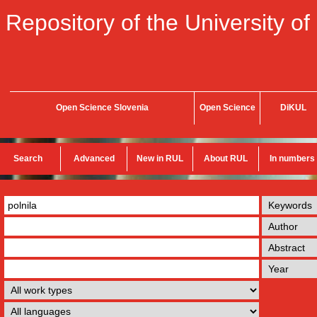
Repository of the University of
Open Science Slovenia
Open Science
DiKUL
Search
Advanced
New in RUL
About RUL
In numbers