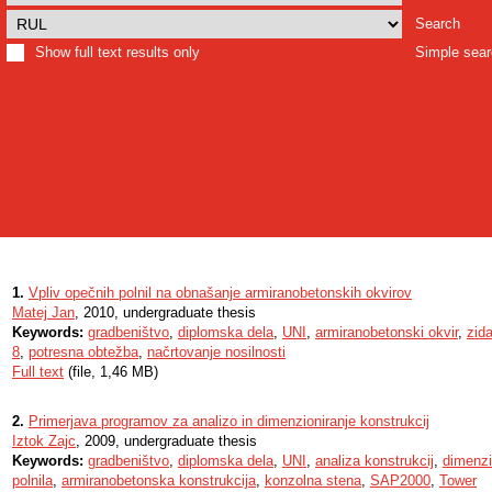
Search
Show full text results only
Simple sea
1.
Vpliv opečnih polnil na obnašanje armiranobetonskih okvirov
Matej Jan
, 2010, undergraduate thesis
Keywords:
gradbeništvo
,
diplomska dela
,
UNI
,
armiranobetonski okvir
,
zida
8
,
potresna obtežba
,
načrtovanje nosilnosti
Full text
(file, 1,46 MB)
2.
Primerjava programov za analizo in dimenzioniranje konstrukcij
Iztok Zajc
, 2009, undergraduate thesis
Keywords:
gradbeništvo
,
diplomska dela
,
UNI
,
analiza konstrukcij
,
dimenzi
polnila
,
armiranobetonska konstrukcija
,
konzolna stena
,
SAP2000
,
Tower