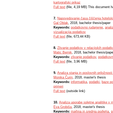
kartografski prikaz
Full text
(file, 4,19 MB) This document h
7.
Napovedovanje časa čiščenja hotelski
Gal Oblak
, 2018, bachelor thesis/paper
Keywords:
podatkovno rudarjenje
,
anali
vizualizacija podatkov
Full text
(file, 673,44 KB)
8.
Zlivanje podatkov v relacijskih podat
Matic Bernik
, 2018, bachelor thesis/pape
Keywords:
zlivanje podatkov
,
podatkov
Full text
(file, 3,96 MB)
9.
Analiza stanja in poslovnih priložnost
Monika Čurin
, 2018, master's thesis
Keywords:
informatika
,
podatki
,
baze p
primeri
Full text
(outside link)
10.
Analiza uporabe spletne analitike v ma
Eva Grobiša
, 2018, master's thesis
Keywords:
majhna in srednja podjetja
,
p