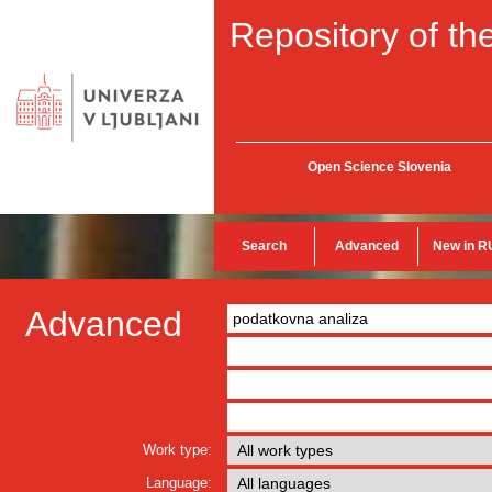
Repository of the
Open Science Slovenia
Search
Advanced
New in R
Advanced
Work type:
Language: