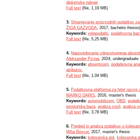
diplomske naloge
Full text
(file, 1,19 MB)
3.
Shranjevanje proizvodnih podatkov za 
ŽIGA GAZVODA
, 2017, bachelor thesis
Keywords:
velepodatki
,
podatkovna baz
Full text
(file, 5,25 MB)
4.
Napovedovanje zdravstvenega absent
Aleksander Piciga
, 2024, undergraduate 
Keywords:
absentizem
,
podatkovna ana
atributov.
Full text
(file, 1,04 MB)
5.
Podatkovna platforma za hiter razvoj a
MARKO DARIS
, 2016, master's thesis
Keywords:
avtomobilizem
,
OBD
,
podatk
prostorska baza
,
analiza vozil
,
analiza v
Full text
(file, 3,78 MB)
6.
Pregled in analiza podatkov o kolesars
Miha Bevcer
, 2017, master's thesis
Keywords:
kolesarska pot
,
kolesarska 