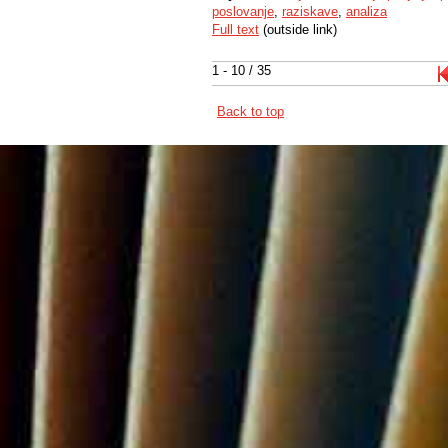
poslovanje
,
raziskave
,
analiza
Full text
(outside link)
1 - 10 / 35
Back to top