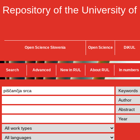
Repository of the University of
Open Science Slovenia
Open Science
DiKUL
Search
Advanced
New in RUL
About RUL
In numbers