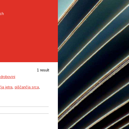
rch
1 result
drobovini
ja jetra
,
piščančja srca
,