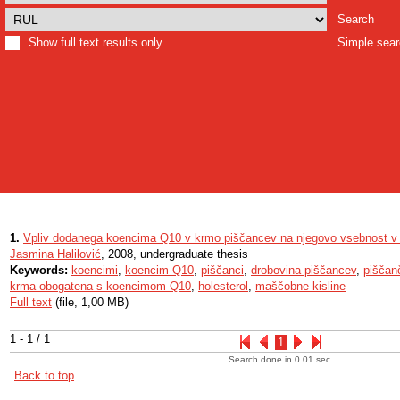
Search
Show full text results only
Simple sea
1.
Vpliv dodanega koencima Q10 v krmo piščancev na njegovo vsebnost v 
Jasmina Halilović
, 2008, undergraduate thesis
Keywords:
koencimi
,
koencim Q10
,
piščanci
,
drobovina piščancev
,
piščanč
krma obogatena s koencimom Q10
,
holesterol
,
maščobne kisline
Full text
(file, 1,00 MB)
1 - 1 / 1
1
Search done in 0.01 sec.
Back to top