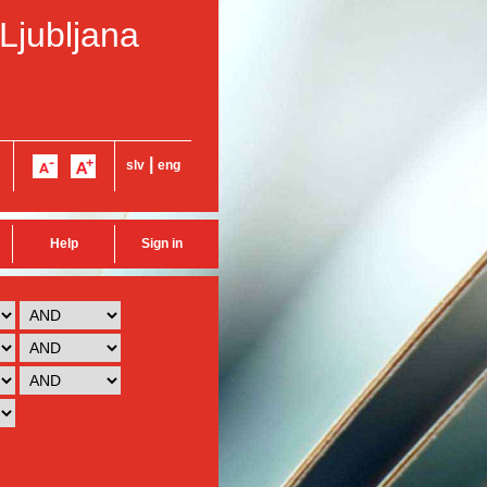
 Ljubljana
|
slv
eng
Help
Sign in