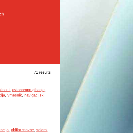
rch
71 results
ilnost
,
avtonomno gibanje
,
ija
,
vmesnik
,
navigacijski
tacija
,
oblika stavbe
,
solarni