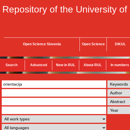
Repository of the University of
Open Science Slovenia
Open Science
DiKUL
Search
Advanced
New in RUL
About RUL
In numbers