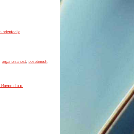
s
 orientacija
,
organiziranost
,
posebnosti
,
l Ravne d.o.o.