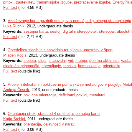
pritoki
,
zasteklitev
,
transmisijske izgube
,
prezračevalne izgube
,
EnergyPlu
Full text
(file, 4,58 MB)
3.
Vzdrževanje karte gozdnih sestojev s pomočjo digitalnega stereoploterja
Luka Rupnik
, 2012, undergraduate thesis
Keywords:
sestojna karta
,
sestoj
,
digitalni stereoploter
,
stereopar
,
absolutna
Full text
(file, 2,71 MB)
4.
Opredelitev slepih in slabovidnih ter njihova umestitev v šport
Mladen Kočiš
, 2013, undergraduate thesis
Keywords:
slepota
,
slepi
,
slabovidni
,
vid
,
motnje
,
športna aktivnost
,
vadba
didaktični pripomočki
,
spremljanje
,
tehnika
,
komunikacija
,
orientacija
Full text
(outside link)
5.
Problem deficitarnih poklicev in pomanjkanje metalurgov v podjetju Meta
Andreja Česnik
, 2013, undergraduate thesis
Keywords:
poklicna orientacija
,
deficitarni poklici
,
metalurgi
Full text
(outside link)
6.
Orientacija otrok, starih od 4 do 6 let, s pomočjo karte
Katja Šteblaj
, 2011, undergraduate thesis
Keywords:
orientacija
,
dejavnosti v naravi
Full text
(file, 3,09 MB)