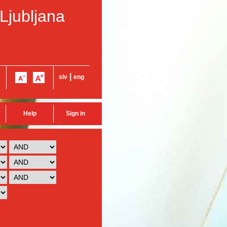
 Ljubljana
|
slv
eng
Help
Sign in