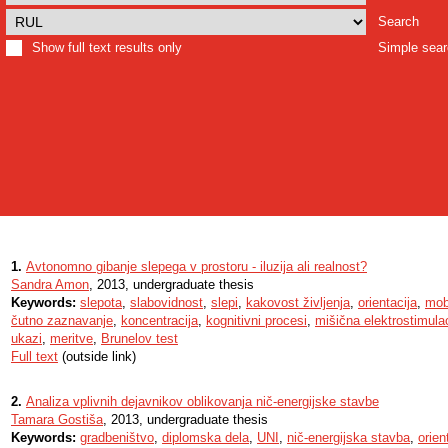
Search
Show full text results only
Simple sea
1.
Avtonomno gibanje slepega v prostoru - iluzija ali realnost?
Sandra Amon
, 2013, undergraduate thesis
Keywords:
slepota
,
slabovidnost
,
slepi
,
kakovost življenja
,
orientacija
,
mob
čutno zaznavanje
,
koncentracija
,
kognitivni procesi
,
mišična elektrostimulac
ukazi
,
meritve
,
Brunelov test
Full text
(outside link)
2.
Analiza vplivnih dejavnikov oblikovanja nič-energijske stavbe
Tamara Gostiša
, 2013, undergraduate thesis
Keywords:
gradbeništvo
,
diplomska dela
,
UNI
,
nič-energijska stavba
,
orien