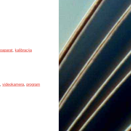
otoaparat
,
kalibracija
,
videokamera
,
program