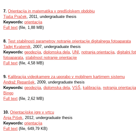
7.
Orientacija in matematika v predšolskem obdobju
Tjaša Praček
, 2011, undergraduate thesis
Keywords:
orientacija
Full text
(file, 1,88 MB)
8.
Test stabilnosti parametrov notranje orientacije digitalnega fotoaparata
Tadej Kvaternik
, 2007, undergraduate thesis
Keywords:
geodezija
,
diplomska dela
,
UNI
,
notranja orientacija
,
digitalni f
fotoaparata
,
stabilnost notranje orientacije
Full text
(file, 4,58 MB)
9.
Kalibracija videokamere za uporabo v mobilnem kartirnem sistemu
Andraž Repanšek
, 2009, undergraduate thesis
Keywords:
geodezija
,
diplomska dela
,
VSŠ
,
kalibracija
,
notranja orientacija
Bingo
Full text
(file, 2,62 MB)
10.
Orientacijske igre v vrtcu
Anja Pišek
, 2012, undergraduate thesis
Keywords:
orientacija
Full text
(file, 649,79 KB)