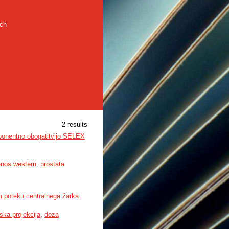
rch
2 results
sponentno obogatitvijo SELEX
enos western
,
prostata
em poteku centralnega žarka
ska projekcija
,
doza