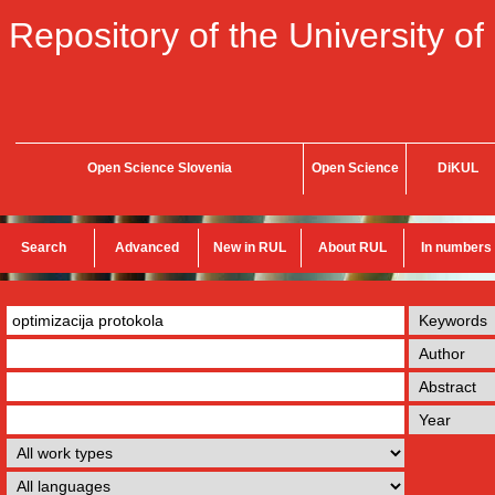
Repository of the University of
Open Science Slovenia
Open Science
DiKUL
Search
Advanced
New in RUL
About RUL
In numbers