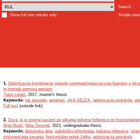
Search
Show full text results only
Simple sea
1.
Optimizacija kombinacije metode sistematičnega razvoja ligandov z ek
in metode prenosa western
Tjaša Legen
, 2017, master's thesis
Keywords:
rak prostate
,
aptameri
,
click-SELEX
,
optimizacija protokola
,
pr
Full text
(outside link)
2.
Doza, ki jo prejme pacient pri slikanju ledvene hrbtenice pri horizontaln
Anja Ropič
,
Nina Širovnik
, 2021, undergraduate thesis
Keywords:
diplomska dela
,
radiološka tehnologija
,
ledvena hrbtenica
,
stran
ionizirajočega sevanja
,
horizontalen potek žarka
,
optimizacija protokola