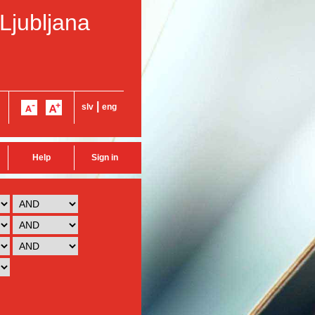
 Ljubljana
|
slv
eng
Help
Sign in