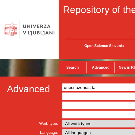
Repository of the
Open Science Slovenia
Search
Advanced
New in R
Advanced
Work type:
Language: