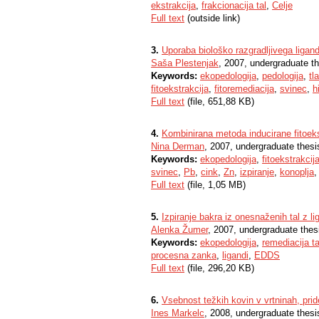
ekstrakcija
,
frakcionacija tal
,
Celje
Full text
(outside link)
3.
Uporaba biološko razgradljivega liganda
Saša Plestenjak
, 2007, undergraduate t
Keywords:
ekopedologija
,
pedologija
,
tla
fitoekstrakcija
,
fitoremediacija
,
svinec
,
h
Full text
(file, 651,88 KB)
4.
Kombinirana metoda inducirane fitoeks
Nina Derman
, 2007, undergraduate thesi
Keywords:
ekopedologija
,
fitoekstrakcij
svinec
,
Pb
,
cink
,
Zn
,
izpiranje
,
konoplja
Full text
(file, 1,05 MB)
5.
Izpiranje bakra iz onesnaženih tal z 
Alenka Žumer
, 2007, undergraduate thes
Keywords:
ekopedologija
,
remediacija ta
procesna zanka
,
ligandi
,
EDDS
Full text
(file, 296,20 KB)
6.
Vsebnost težkih kovin v vrtninah, prid
Ines Markelc
, 2008, undergraduate thesi