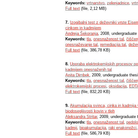
Keywords:
vrtnarstvo
,
zelenjadnice
,
vrt
Full text
(file, 2,12 MB)
7.
Izogibalni test z deževniki vrste Eise
cinkom in kadmijem
Andreja Šekoranja
, 2008, undergraduate 
Keywords:
tla
,
onesnaženost tal
,
čiščen
onesnaževanje tal
,
remediacija tal
,
dežev
Full text
(file, 386,78 KB)
8.
Uporaba elektrokemijskih procesov po
kadmijem onesnaženih tal
Anita Dirnbek
, 2009, undergraduate thes
Keywords:
tla
,
onesnaženost tal
,
čiščen
elektrokemijski procesi
,
oksidacija
,
EDT
Full text
(file, 832,20 KB)
9.
Akumulacija svinca, cinka in kadmija 
biodosegljivosti kovin v tleh
Aleksandra Stritar
, 2009, undergraduate 
Keywords:
tla
,
onesnaženost tal
,
pedolo
kadmij
,
bioakumulacija
,
raki enakonožci
Full text
(file, 586,79 KB)