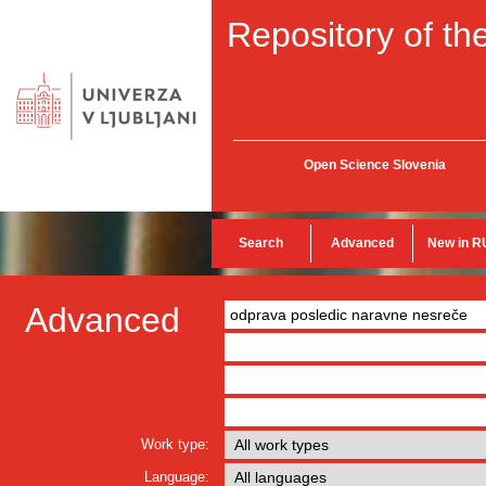
Repository of the
Open Science Slovenia
Search
Advanced
New in R
Advanced
Work type:
Language: