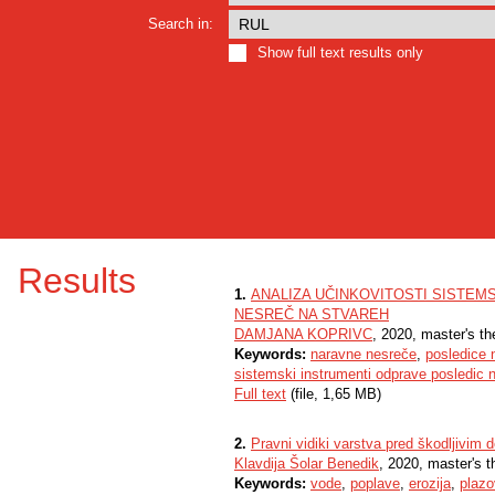
Search in:
Show full text results only
Results
1.
ANALIZA UČINKOVITOSTI SISTEM
NESREČ NA STVAREH
DAMJANA KOPRIVC
, 2020, master's th
Keywords:
naravne nesreče
,
posledice 
sistemski instrumenti odprave posledic 
Full text
(file, 1,65 MB)
2.
Pravni vidiki varstva pred škodljivim
Klavdija Šolar Benedik
, 2020, master's t
Keywords:
vode
,
poplave
,
erozija
,
plazo