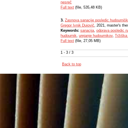
nesreč
Full text
(file, 535,48 KB)
3.
Zasnova sanacije posledic hudournišk
Gregor Ivnik Dujovič
, 2021, master's the
Keywords:
sanacija
,
odprava posledic 
hudournik
,
urejanje hudournikov
,
Tržiška 
Full text
(file, 27,05 MB)
1 - 3 / 3
Back to top