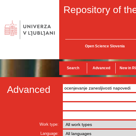
Repository of the
Open Science Slovenia
Search
Advanced
New in R
Advanced
Work type:
Language: