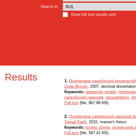
Search in:
Show full text results only
Results
1.
Ocenjevanje zanesljivosti posameznih 
Zoran Bosnić
, 2007, doctoral dissertatio
Keywords:
regresijski modeli
,
regresijs
zanesljivosti napovedi
,
računalništvo
,
di
Full text
(file, 867,88 KB)
2.
Ocenjevanje zanesljivosti napovedi s
Tomaž Kariž
, 2015, master's thesis
Keywords:
strojno učenje
,
ocenjevanje z
Full text
(file, 587,41 KB)